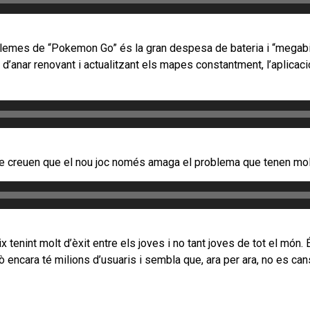
roblemes de “Pokemon Go” és la gran despesa de bateria i “megabi
 d’anar renovant i actualitzant els mapes constantment, l’aplicac
 creuen que el nou joc només amaga el problema que tenen molts
x tenint molt d’èxit entre els joves i no tant joves de tot el mó
 encara té milions d’usuaris i sembla que, ara per ara, no es can