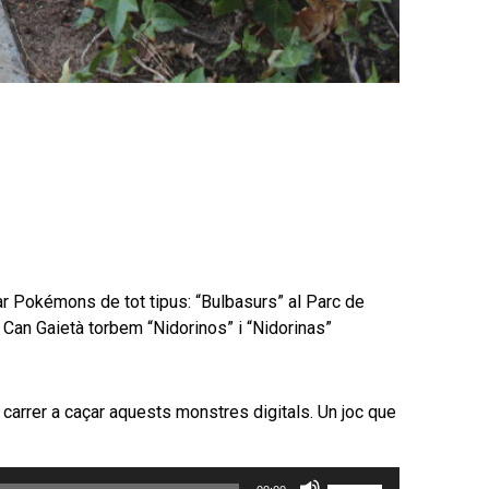
ar Pokémons de tot tipus: “Bulbasurs” al Parc de
 Can Gaietà torbem “Nidorinos” i “Nidorinas”
 carrer a caçar aquests monstres digitals. Un joc que
Feu