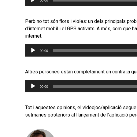
00:00
d'àudio
Però no tot són flors i violes: un dels principals p
d’internet mòbil i el GPS activats. A més, com que ha
internet:
Reproductor
00:00
d'àudio
Altres persones estan completament en contra ja que
Reproductor
00:00
d'àudio
Tot i aquestes opinions, el videojoc/aplicació seguei
setmanes posteriors al llançament de l’aplicació però