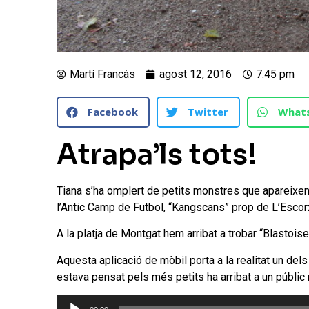
Martí Francàs
agost 12, 2016
7:45 pm
Facebook
Twitter
What
Atrapa’ls tots!
Tiana s’ha omplert de petits monstres que apareixen
l’Antic Camp de Futbol, “Kangscans” prop de L’Escorx
A la platja de Montgat hem arribat a trobar “Blastois
Aquesta aplicació de mòbil porta a la realitat un de
estava pensat pels més petits ha arribat a un públic
Reproductor