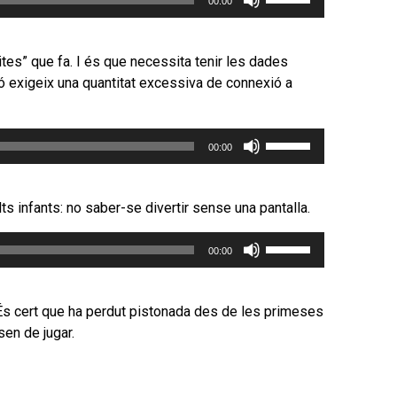
00:00
servir
les
tecles
tes” que fa. I és que necessita tenir les dades
de
ió exigeix una quantitat excessiva de connexió a
fletxa
cap
Feu
amunt/cap
00:00
servir
avall
les
per
tecles
incrementar
 infants: no saber-se divertir sense una pantalla.
de
o
Feu
fletxa
disminuir
00:00
servir
cap
el
les
amunt/cap
volum.
tecles
avall
n. És cert que ha perdut pistonada des de les primeses
de
per
sen de jugar.
fletxa
incrementar
cap
o
amunt/cap
disminuir