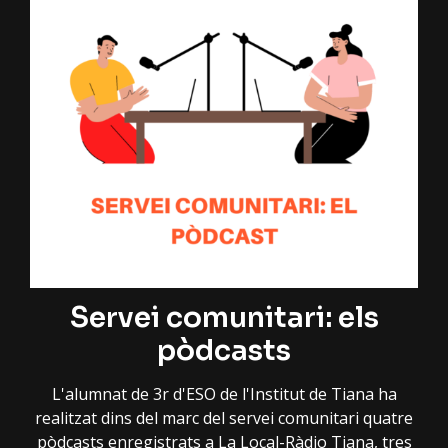
Servei comunitari: els
pòdcasts
L'alumnat de 3r d'ESO de l'Institut de Tiana ha
realitzat dins del marc del servei comunitari quatre
pòdcasts enregistrats a La Local-Ràdio Tiana, tres