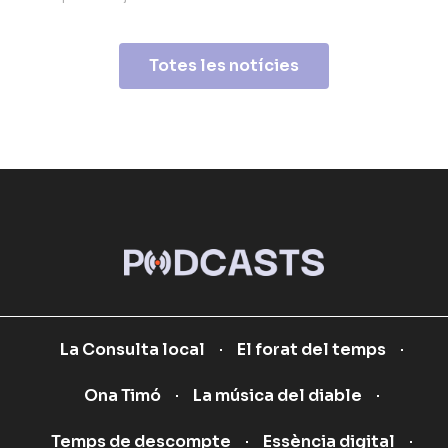
Totes les notícies
La Consulta local
El forat del temps
Ona Timó
La música del diable
Temps de descompte
Essència digital