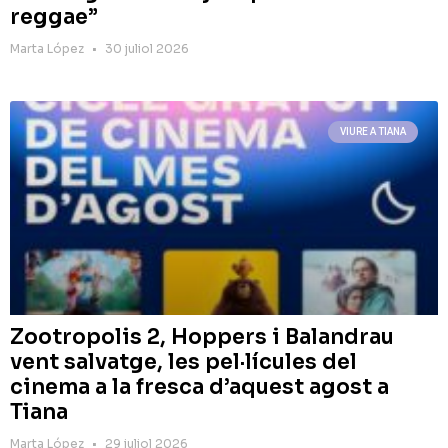
reggae”
Marta López
30 juliol 2026
VIURE A TIANA
Zootropolis 2, Hoppers i Balandrau
vent salvatge, les pel·lícules del
cinema a la fresca d’aquest agost a
Tiana
Marta López
29 juliol 2026