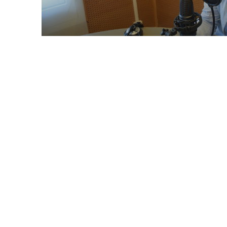
“Talentis”: un centre que vol cob
del sistema educatiu
5 octubre 2017