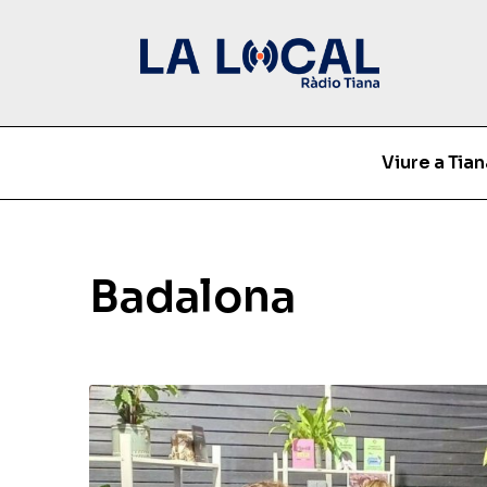
Viure a Tian
Badalona