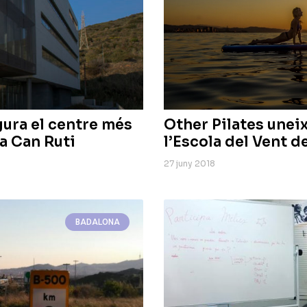
ura el centre més
Other Pilates uneix
a Can Ruti
l’Escola del Vent d
27 juny 2018
BADALONA