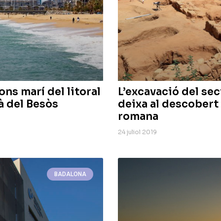
ons marí del litoral
L’excavació del sec
à del Besòs
deixa al descobert
romana
24 juliol 2019
BADALONA