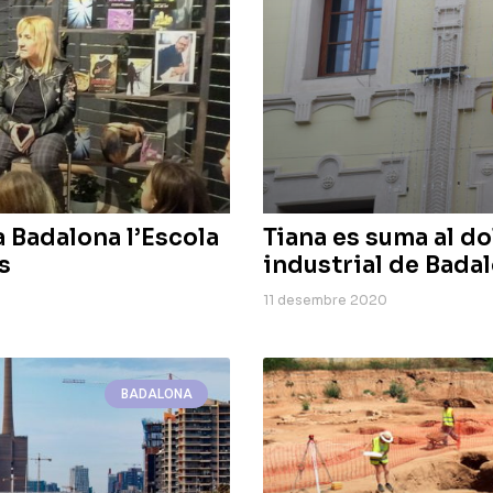
 Badalona l’Escola
Tiana es suma al do
s
industrial de Bada
11 desembre 2020
BADALONA