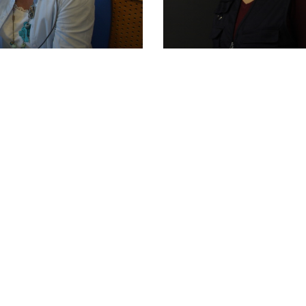
rir les mancances
Educar jugant per p
24 gener 2017
BADALONA