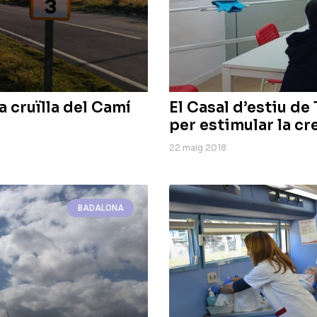
a cruïlla del Camí
El Casal d’estiu de 
per estimular la cr
22 maig 2018
BADALONA