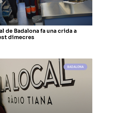
l de Badalona fa una crida a
est dimecres
BADALONA