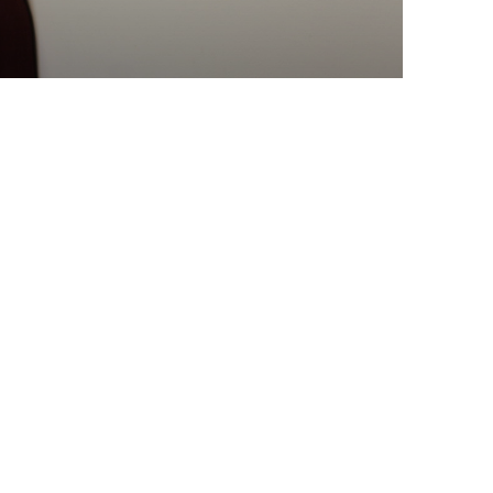
otenciar la intel·ligència
BADALONA