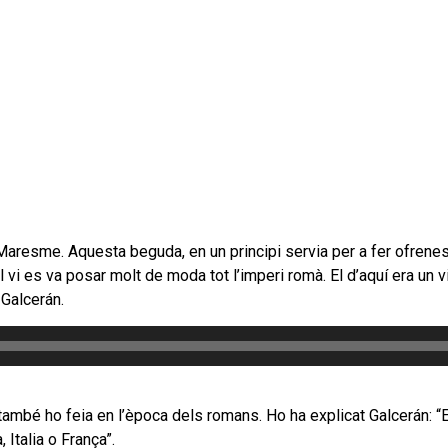
Maresme. Aquesta beguda, en un principi servia per a fer ofrene
El vi es va posar molt de moda tot l’imperi romà. El d’aquí era un v
Galcerán.
 també ho feia en l’època dels romans. Ho ha explicat Galcerán: 
 Italia o França”.