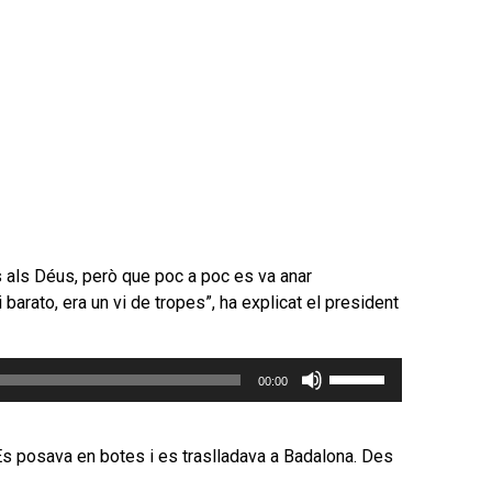
s als Déus, però que poc a poc es va anar
i barato, era un vi de tropes”, ha explicat el president
Feu
00:00
servir
les
tecles
“Es posava en botes i es traslladava a Badalona. Des
de