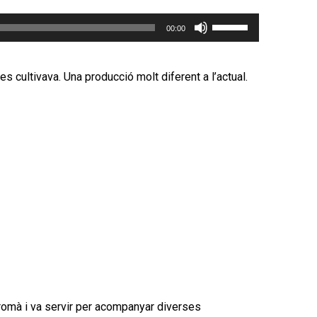
fletxa
Feu
cap
00:00
servir
amunt/cap
les
avall
tecles
per
es cultivava. Una producció molt diferent a l’actual.
de
incrementar
fletxa
o
cap
disminuir
amunt/cap
el
avall
volum.
per
incrementar
o
disminuir
el
volum.
tromà i va servir per acompanyar diverses