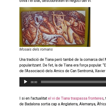
oliva i el blat, descobreixen el negoci del vi.
Mosais dels romans
Una tradició de Tiana però també de la comarca del 
popularitzant. De fet, la de Tiana era força popular. “
de l’Associació dels Amics de Can Sentromà, Xavier 
Reproductor
00:00
d'àudio
I si en l’actualitat
el vi de Tiana traspassa fronteres
,
de Badalona sortia cap a Anglaterra, Alemanya, Àfrica,