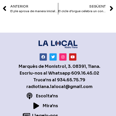
ANTERIOR
SEGÜENT
El ple aprova de manera inicial els pressupostos municipals del 2026 amb l’únic suport de l’equip de govern
El cicle d’orgue celebra un concert per Santa Cecília amb la soprano Soledad Cardoso i els Amics de la Sardana de Tiana
Marquès de Monistrol, 3. 08391, Tiana.
Escriu-nos al Whatsapp
609.16.45.02
Truca’ns al
934.65.75.79
radiotiana.lalocal@gmail.com
Escolta'ns
Mira'ns
Llegeix-nos