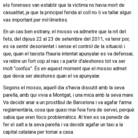
els forenses van establir que la víctima no havia mort de
casualitat, ja que la principal ferida al coll no li va tallar algun
vas important per mil·límetres.
En un cas ben estrany, el mosso va admetre que la nit del
fets, del dijous 22 al 23 de setembre del 2011, va tenir por,
es va sentir desorientat i sense el control de la situació i
que, quan el taxista l’hauria intentat apunyalar es va defensar,
va rebre un fort cop al nas i a partir d’aleshores tot va ser
molt “confús”. És en aquest moment que el mosso admet
que devia ser aleshores quan el va apunyalar.
Segons el mosso, aquell dia s’havia discutit amb la seva
parella, amb qui vivia a Montgat, i una mica amb la seva mare.
Va decidir anar a un prostíbul de Barcelona i va agafar l’arma
reglamentària, cosa que quasi mai feia fora de servei, perquè
sabia que eren llocs problemàtics. Al tren es va penedir de
fer el salt a la seva parella i va decidir agafar un taxi a la
capital catalana per tornar a casa.