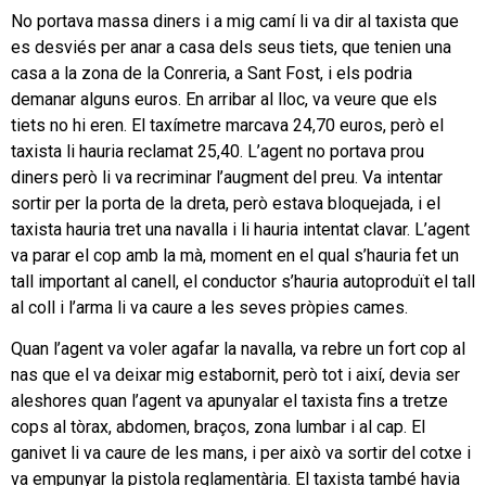
No portava massa diners i a mig camí li va dir al taxista que
es desviés per anar a casa dels seus tiets, que tenien una
casa a la zona de la Conreria, a Sant Fost, i els podria
demanar alguns euros. En arribar al lloc, va veure que els
tiets no hi eren. El taxímetre marcava 24,70 euros, però el
taxista li hauria reclamat 25,40. L’agent no portava prou
diners però li va recriminar l’augment del preu. Va intentar
sortir per la porta de la dreta, però estava bloquejada, i el
taxista hauria tret una navalla i li hauria intentat clavar. L’agent
va parar el cop amb la mà, moment en el qual s’hauria fet un
tall important al canell, el conductor s’hauria autoproduït el tall
al coll i l’arma li va caure a les seves pròpies cames.
Quan l’agent va voler agafar la navalla, va rebre un fort cop al
nas que el va deixar mig estabornit, però tot i així, devia ser
aleshores quan l’agent va apunyalar el taxista fins a tretze
cops al tòrax, abdomen, braços, zona lumbar i al cap. El
ganivet li va caure de les mans, i per això va sortir del cotxe i
va empunyar la pistola reglamentària. El taxista també havia