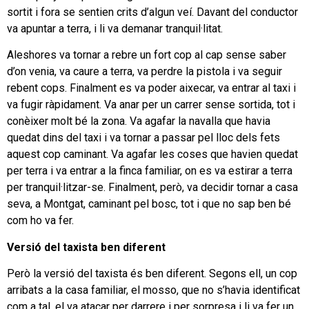
sortit i fora se sentien crits d’algun veí. Davant del conductor
va apuntar a terra, i li va demanar tranquil·litat.
Aleshores va tornar a rebre un fort cop al cap sense saber
d’on venia, va caure a terra, va perdre la pistola i va seguir
rebent cops. Finalment es va poder aixecar, va entrar al taxi i
va fugir ràpidament. Va anar per un carrer sense sortida, tot i
conèixer molt bé la zona. Va agafar la navalla que havia
quedat dins del taxi i va tornar a passar pel lloc dels fets
aquest cop caminant. Va agafar les coses que havien quedat
per terra i va entrar a la finca familiar, on es va estirar a terra
per tranquil·litzar-se. Finalment, però, va decidir tornar a casa
seva, a Montgat, caminant pel bosc, tot i que no sap ben bé
com ho va fer.
Versió del taxista ben diferent
Però la versió del taxista és ben diferent. Segons ell, un cop
arribats a la casa familiar, el mosso, que no s’havia identificat
com a tal, el va atacar per darrere i per sorpresa i li va fer un