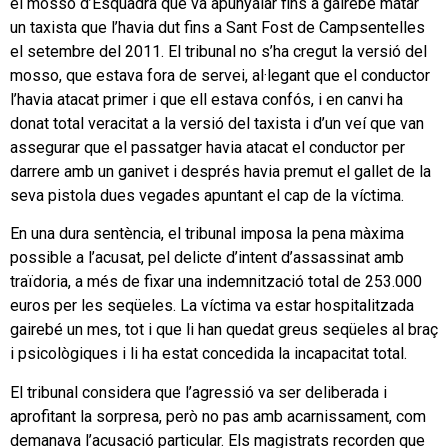
el mosso d’Esquadra que va apunyalar fins a gairebé matar
un taxista que l’havia dut fins a Sant Fost de Campsentelles
el setembre del 2011. El tribunal no s’ha cregut la versió del
mosso, que estava fora de servei, al·legant que el conductor
l’havia atacat primer i que ell estava confós, i en canvi ha
donat total veracitat a la versió del taxista i d’un veí que van
assegurar que el passatger havia atacat el conductor per
darrere amb un ganivet i després havia premut el gallet de la
seva pistola dues vegades apuntant el cap de la víctima.
En una dura sentència, el tribunal imposa la pena màxima
possible a l’acusat, pel delicte d’intent d’assassinat amb
traïdoria, a més de fixar una indemnització total de 253.000
euros per les seqüeles. La víctima va estar hospitalitzada
gairebé un mes, tot i que li han quedat greus seqüeles al braç
i psicològiques i li ha estat concedida la incapacitat total.
El tribunal considera que l’agressió va ser deliberada i
aprofitant la sorpresa, però no pas amb acarnissament, com
demanava l’acusació particular. Els magistrats recorden que