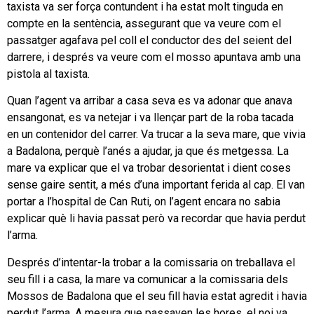
taxista va ser força contundent i ha estat molt tinguda en
compte en la sentència, assegurant que va veure com el
passatger agafava pel coll el conductor des del seient del
darrere, i després va veure com el mosso apuntava amb una
pistola al taxista.
Quan l’agent va arribar a casa seva es va adonar que anava
ensangonat, es va netejar i va llençar part de la roba tacada
en un contenidor del carrer. Va trucar a la seva mare, que vivia
a Badalona, perquè l’anés a ajudar, ja que és metgessa. La
mare va explicar que el va trobar desorientat i dient coses
sense gaire sentit, a més d’una important ferida al cap. El van
portar a l’hospital de Can Ruti, on l’agent encara no sabia
explicar què li havia passat però va recordar que havia perdut
l’arma.
Després d’intentar-la trobar a la comissaria on treballava el
seu fill i a casa, la mare va comunicar a la comissaria dels
Mossos de Badalona que el seu fill havia estat agredit i havia
perdut l’arma. A mesura que passaven les hores, el noi va