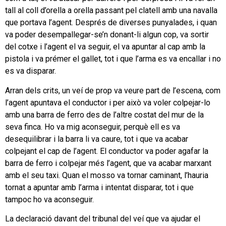
tall al coll d’orella a orella passant pel clatell amb una navalla
que portava l’agent. Després de diverses punyalades, i quan
va poder desempallegar-se’n donant-li algun cop, va sortir
del cotxe i l’agent el va seguir, el va apuntar al cap amb la
pistola i va prémer el gallet, tot i que l’arma es va encallar i no
es va disparar.
Arran dels crits, un veí de prop va veure part de l’escena, com
l’agent apuntava el conductor i per això va voler colpejar-lo
amb una barra de ferro des de l’altre costat del mur de la
seva finca. Ho va mig aconseguir, perquè ell es va
desequilibrar i la barra li va caure, tot i que va acabar
colpejant el cap de l’agent. El conductor va poder agafar la
barra de ferro i colpejar més l’agent, que va acabar marxant
amb el seu taxi. Quan el mosso va tornar caminant, l’hauria
tornat a apuntar amb l’arma i intentat disparar, tot i que
tampoc ho va aconseguir.
La declaració davant del tribunal del veí que va ajudar el