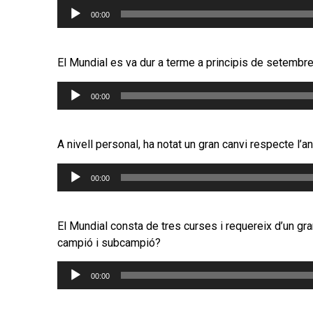
Reproductor
00:00
d'àudio
El Mundial es va dur a terme a principis de setembre.
Reproductor
00:00
d'àudio
A nivell personal, ha notat un gran canvi respecte l’a
Reproductor
00:00
d'àudio
El Mundial consta de tres curses i requereix d’un gra
campió i subcampió?
Reproductor
00:00
d'àudio