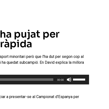
 ha pujat per
 ràpida
esport minoritari però que l’ha dut per segon cop al
 i ha quedat subcampió. En David explica la millora
Feu
00:00
servir
les
tecles
ciar a presentar-se al Campionat d’Espanya per
de
fletxa