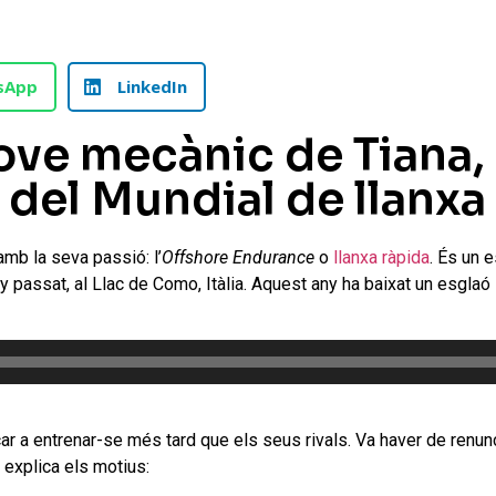
sApp
LinkedIn
jove mecànic de Tiana,
 del Mundial de llanxa
mb la seva passió: l’
Offshore Endurance
o
llanxa ràpida
. És un 
ny passat, al Llac de Como, Itàlia. Aquest any ha baixat un esglaó
ar a entrenar-se més tard que els seus rivals. Va haver de renun
 explica els motius: