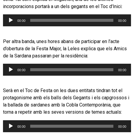
incorporacions portarà a un dels gegants en el Toc d’Inici:
Reproductor
00:00
00:00
d'àudio
Per altra banda, unes hores abans de participar en l’acte
d’obertura de la Festa Major, la Leles explica que els Amics
de la Sardana passaran per la residència:
Reproductor
00:00
00:00
d'àudio
Serà en el Toc de Festa on les dues entitats tindran tot el
protagonisme amb els balls dels Gegants i els capgrossos i
la ballada de sardanes amb la Cobla Contemporània, que
torna a repetir amb les seves versions de temes actuals:
Reproductor
00:00
00:00
d'àudio