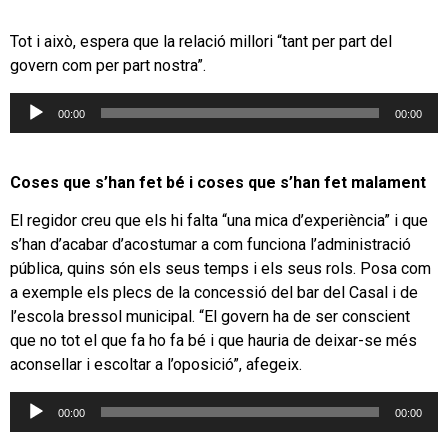
Tot i això, espera que la relació millori “tant per part del
govern com per part nostra”.
Reproductor
00:00
00:00
d'àudio
Coses que s’han fet bé i coses que s’han fet malament
El regidor creu que els hi falta “una mica d’experiència” i que
s’han d’acabar d’acostumar a com funciona l’administració
pública, quins són els seus temps i els seus rols. Posa com
a exemple els plecs de la concessió del bar del Casal i de
l’escola bressol municipal. “El govern ha de ser conscient
que no tot el que fa ho fa bé i que hauria de deixar-se més
aconsellar i escoltar a l’oposició”, afegeix.
Reproductor
00:00
00:00
d'àudio