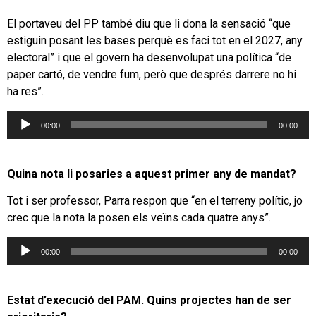
El portaveu del PP també diu que li dona la sensació “que
estiguin posant les bases perquè es faci tot en el 2027, any
electoral” i que el govern ha desenvolupat una política “de
paper cartó, de vendre fum, però que després darrere no hi
ha res”.
Reproductor
00:00
00:00
d'àudio
Quina nota li posaries a aquest primer any de mandat?
Tot i ser professor, Parra respon que “en el terreny polític, jo
crec que la nota la posen els veïns cada quatre anys”.
Reproductor
00:00
00:00
d'àudio
Estat d’execució del PAM. Quins projectes han de ser