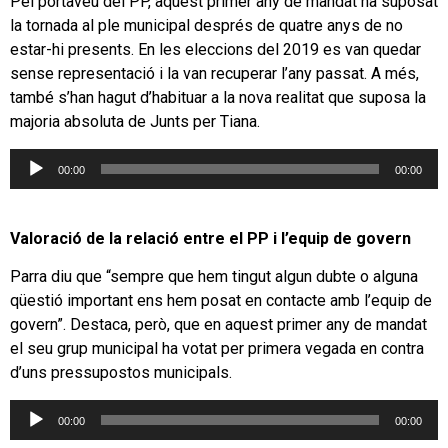
Pel portaveu del PP, aquest primer any de mandat ha suposat
la tornada al ple municipal després de quatre anys de no
estar-hi presents. En les eleccions del 2019 es van quedar
sense representació i la van recuperar l’any passat. A més,
també s’han hagut d’habituar a la nova realitat que suposa la
majoria absoluta de Junts per Tiana.
Reproductor
00:00
00:00
d'àudio
Valoració de la relació entre el PP i l’equip de govern
Parra diu que “sempre que hem tingut algun dubte o alguna
qüestió important ens hem posat en contacte amb l’equip de
govern”. Destaca, però, que en aquest primer any de mandat
el seu grup municipal ha votat per primera vegada en contra
d’uns pressupostos municipals.
Reproductor
00:00
00:00
d'àudio