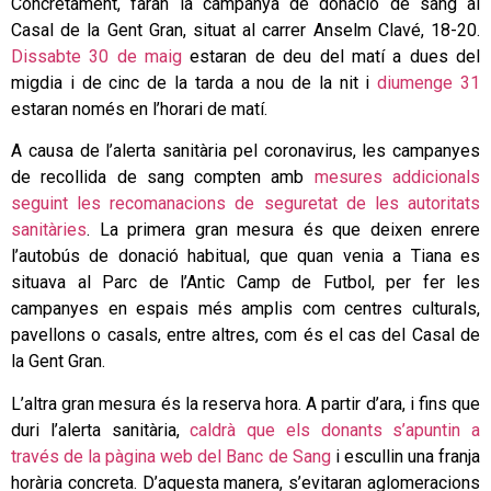
Concretament, faran la campanya de donació de sang al
Casal de la Gent Gran, situat al carrer Anselm Clavé, 18-20.
Dissabte 30 de maig
estaran de deu del matí a dues del
migdia i de cinc de la tarda a nou de la nit i
diumenge 31
estaran només en l’horari de matí.
A causa de l’alerta sanitària pel coronavirus, les campanyes
de recollida de sang compten amb
mesures addicionals
seguint les recomanacions de seguretat de les autoritats
sanitàries
. La primera gran mesura és que deixen enrere
l’autobús de donació habitual, que quan venia a Tiana es
situava al Parc de l’Antic Camp de Futbol, per fer les
campanyes en espais més amplis com centres culturals,
pavellons o casals, entre altres, com és el cas del Casal de
la Gent Gran.
L’altra gran mesura és la reserva hora. A partir d’ara, i fins que
duri l’alerta sanitària,
caldrà que els donants s’apuntin a
través de la pàgina web del Banc de Sang
i escullin una franja
horària concreta. D’aquesta manera, s’evitaran aglomeracions