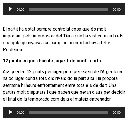
Reproductor
00:00
00:00
d'àudio
El partit ha estat sempre controlat cosa que és molt
important pels interessos del Tiana que ha vist com amb els
dos gols guanyava a un camp on només ho havia fet el
Poblenou
12 punts en joc i han de jugar tots contra tots
Ara queden 12 punts per jugar però per exemple l’Argentona
ha de jugar contra tots els rivals de la part alta i la propera
setmana hi haurà enfrontament entre tots els de dalt. Uns
partits molt disputats i que saben que seran claus per decidir
el final de la temporada com deia el mateix entrenador
Reproductor
00:00
00:00
d'àudio