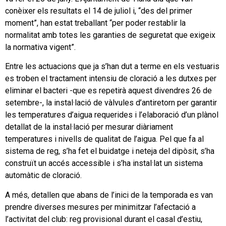
conèixer els resultats el 14 de juliol i, “des del primer
moment”, han estat treballant “per poder restablir la
normalitat amb totes les garanties de seguretat que exigeix
la normativa vigent”.
Entre les actuacions que ja s’han dut a terme en els vestuaris
es troben el tractament intensiu de cloració a les dutxes per
eliminar el bacteri -que es repetirà aquest divendres 26 de
setembre-, la instal·lació de vàlvules d’antiretorn per garantir
les temperatures d’aigua requerides i l’elaboració d’un plànol
detallat de la instal·lació per mesurar diàriament
temperatures i nivells de qualitat de l’aigua. Pel que fa al
sistema de reg, s’ha fet el buidatge i neteja del dipòsit, s’ha
construït un accés accessible i s’ha instal·lat un sistema
automàtic de cloració.
A més, detallen que abans de l’inici de la temporada es van
prendre diverses mesures per minimitzar l’afectació a
l’activitat del club: reg provisional durant el casal d’estiu,