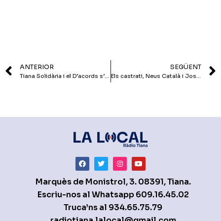
ANTERIOR
SEGÜENT
Tiana Solidària i el D’acords s’uneixen per recaptar diners per la construcció d’un hospital maternal a Mali
Els castrati, Neus Català i Josep Pla, protagonistes de les conferències d’aquest mes d’octubre de l’Aula d’Extensió Universitària TIMÓ
Marquès de Monistrol, 3. 08391, Tiana.
Escriu-nos al Whatsapp
609.16.45.02
Truca’ns al
934.65.75.79
radiotiana.lalocal@gmail.com