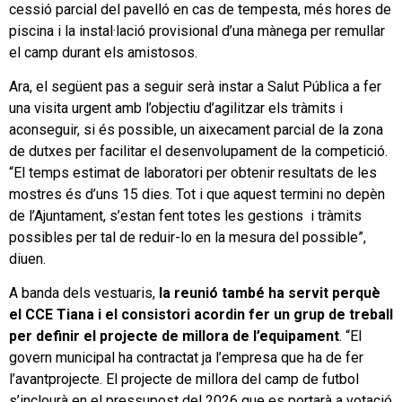
cessió parcial del pavelló en cas de tempesta, més hores de
piscina i la instal·lació provisional d’una mànega per remullar
el camp durant els amistosos.
Ara, el següent pas a seguir serà instar a Salut Pública a fer
una visita urgent amb l’objectiu d’agilitzar els tràmits i
aconseguir, si és possible, un aixecament parcial de la zona
de dutxes per facilitar el desenvolupament de la competició.
“El temps estimat de laboratori per obtenir resultats de les
mostres és d’uns 15 dies. Tot i que aquest termini no depèn
de l’Ajuntament, s’estan fent totes les gestions i tràmits
possibles per tal de reduir-lo en la mesura del possible”,
diuen.
A banda dels vestuaris,
la reunió també ha servit perquè
el CCE Tiana i el consistori acordin fer un grup de treball
per definir el projecte de millora de l’equipament
. “El
govern municipal ha contractat ja l’empresa que ha de fer
l’avantprojecte. El projecte de millora del camp de futbol
s’inclourà en el pressupost del 2026 que es portarà a votació