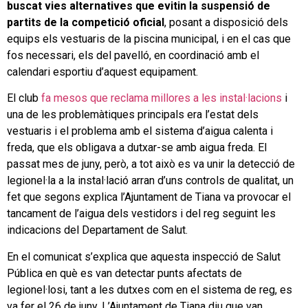
buscat vies alternatives que evitin la suspensió de
partits de la competició oficial
, posant a disposició dels
equips els vestuaris de la piscina municipal, i en el cas que
fos necessari, els del pavelló, en coordinació amb el
calendari esportiu d’aquest equipament.
El club
fa mesos que reclama millores a les instal·lacions
i
una de les problemàtiques principals era l’estat dels
vestuaris i el problema amb el sistema d’aigua calenta i
freda, que els obligava a dutxar-se amb aigua freda. El
passat mes de juny, però, a tot això es va unir la detecció de
legionel·la a la instal·lació arran d’uns controls de qualitat, un
fet que segons explica l’Ajuntament de Tiana va provocar el
tancament de l’aigua dels vestidors i del reg seguint les
indicacions del Departament de Salut.
En el comunicat s’explica que aquesta inspecció de Salut
Pública en què es van detectar punts afectats de
legionel·losi, tant a les dutxes com en el sistema de reg, es
va fer el 26 de juny. L’Ajuntament de Tiana diu que van