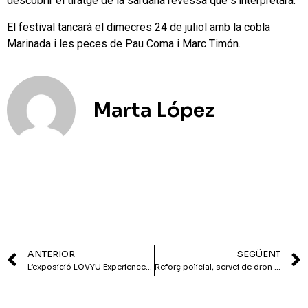
descobrir el tiratge de la sardana revessa que s’interpretarà.
El festival tancarà el dimecres 24 de juliol amb la cobla
Marinada i les peces de Pau Coma i Marc Timón.
Marta López
ANTERIOR
SEGÜENT
L’exposició LOVYU Experience s’instal·la al Festival of Consciousness de Barcelona
Reforç policial, servei de dron i campanya de prevenció via WhatsApp per la campanya de seguretat de l’estiu