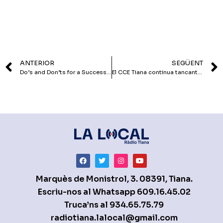
ANTERIOR
SEGÜENT
Do’s and Don’ts for a Successful Essay Writing
El CCE Tiana continua tancant l’equip
Marquès de Monistrol, 3. 08391, Tiana.
Escriu-nos al Whatsapp
609.16.45.02
Truca’ns al
934.65.75.79
radiotiana.lalocal@gmail.com