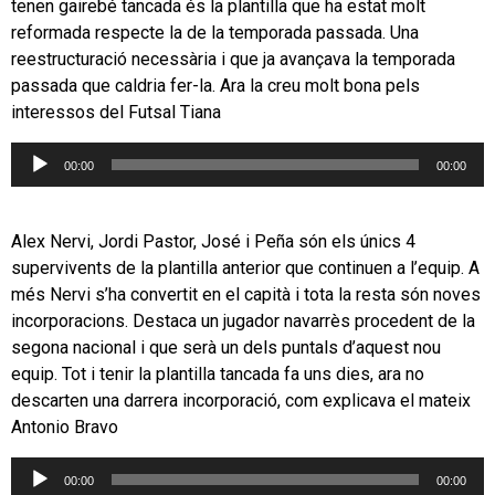
tenen gairebé tancada és la plantilla que ha estat molt
reformada respecte la de la temporada passada. Una
reestructuració necessària i que ja avançava la temporada
passada que caldria fer-la. Ara la creu molt bona pels
interessos del Futsal Tiana
Reproductor
00:00
00:00
d'àudio
Alex Nervi, Jordi Pastor, José i Peña són els únics 4
supervivents de la plantilla anterior que continuen a l’equip. A
més Nervi s’ha convertit en el capità i tota la resta són noves
incorporacions. Destaca un jugador navarrès procedent de la
segona nacional i que serà un dels puntals d’aquest nou
equip. Tot i tenir la plantilla tancada fa uns dies, ara no
descarten una darrera incorporació, com explicava el mateix
Antonio Bravo
Reproductor
00:00
00:00