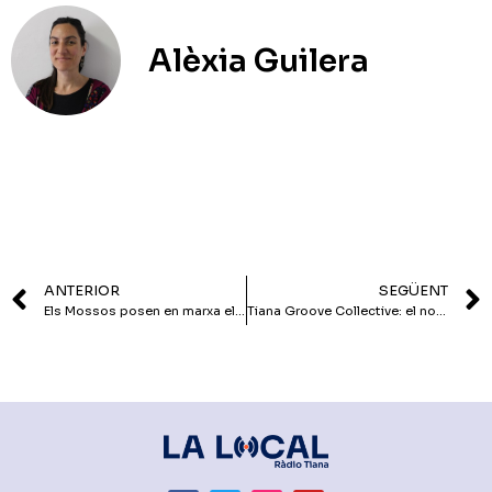
Alèxia Guilera
ANTERIOR
SEGÜENT
Els Mossos posen en marxa el dispositiu d’estiu conegut com Gregal
Tiana Groove Collective: el nou conjunt musical del poble