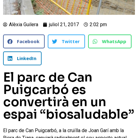
Alèxia Guilera
juliol 21, 2017
2:02 pm
Facebook
Twitter
WhatsApp
LinkedIn
El parc de Can
Puigcarbó es
convertirà en un
espai “biosaludable”
El parc de Can Puigcarbó, a la cruïlla de Joan Garí amb la
Riera de Tiana, canviarà radicalment el seu aspecte actual.