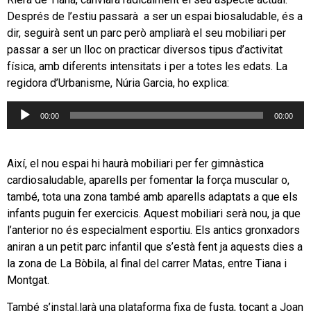
Després de l’estiu passarà a ser un espai biosaludable, és a
dir, seguirà sent un parc però ampliarà el seu mobiliari per
passar a ser un lloc on practicar diversos tipus d’activitat
física, amb diferents intensitats i per a totes les edats. La
regidora d’Urbanisme, Núria Garcia, ho explica:
Reproductor
00:00
00:00
d'àudio
Així, el nou espai hi haurà mobiliari per fer gimnàstica
cardiosaludable, aparells per fomentar la força muscular o,
també, tota una zona també amb aparells adaptats a que els
infants puguin fer exercicis. Aquest mobiliari serà nou, ja que
l’anterior no és especialment esportiu. Els antics gronxadors
aniran a un petit parc infantil que s’està fent ja aquests dies a
la zona de La Bòbila, al final del carrer Matas, entre Tiana i
Montgat.
També s’instal.larà una plataforma fixa de fusta, tocant a Joan