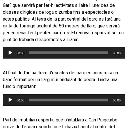
Garí, que servirà per fer-hi activitats a l’aire lliure: des de
classes dirigides de ioga o zumba fins a espectacles o
actes públics. Al terra de la part central del parc es farà una
cinta de formigó acolorit de 50 metres de llarg, que servirà
per entrenar fent petites carreres. El renovat espai vol ser un
punt de trobada d’esportistes a Tiana:
Reproductor
00:00
00:00
d'àudio
Al final de l’actual tram d’escales del parc es construirà un
banc format per un llarg mur ondulant de pedra. Tindrà una
funció important:
Reproductor
00:00
00:00
d'àudio
Part del mobiliari esportiu que s’intal.larà a Can Puigcarbó
prové de l’espai esportiu que hi havia hagut al centre del