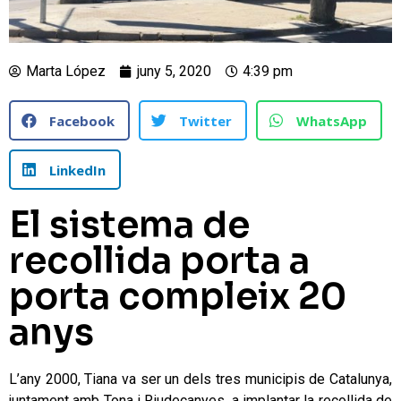
Marta López
juny 5, 2020
4:39 pm
Facebook
Twitter
WhatsApp
LinkedIn
El sistema de
recollida porta a
porta compleix 20
anys
L’any 2000, Tiana va ser un dels tres municipis de Catalunya,
juntament amb Tona i Riudecanyes, a implantar la recollida de