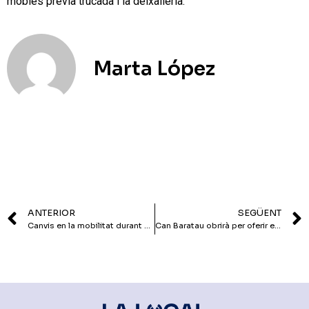
mobles prèvia trucada i la deixalleria.
Marta López
ANTERIOR
SEGÜENT
Canvis en la mobilitat durant aquest estiu
Can Baratau obrirà per oferir el servei de préstec i devolució