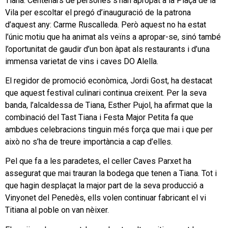
Tiana. Centenars de persones s’han apropat a la Plaça de la
Vila per escoltar el pregó d’inauguració de la patrona
d’aquest any: Carme Ruscalleda. Però aquest no ha estat
l’únic motiu que ha animat als veïns a apropar-se, sinó també
l’oportunitat de gaudir d’un bon àpat als restaurants i d’una
immensa varietat de vins i caves DO Alella.
El regidor de promoció econòmica, Jordi Gost, ha destacat
que aquest festival culinari continua creixent. Per la seva
banda, l’alcaldessa de Tiana, Esther Pujol, ha afirmat que la
combinació del Tast Tiana i Festa Major Petita fa que
ambdues celebracions tinguin més força que mai i que per
això no s’ha de treure importància a cap d’elles.
Pel que fa a les paradetes, el celler Caves Parxet ha
assegurat que mai trauran la bodega que tenen a Tiana. Tot i
que hagin desplaçat la major part de la seva producció a
Vinyonet del Penedès, ells volen continuar fabricant el vi
Titiana al poble on van nèixer.