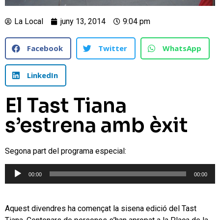
La Local
juny 13, 2014
9:04 pm
Facebook
Twitter
WhatsApp
LinkedIn
El Tast Tiana
s’estrena amb èxit
Segona part del programa especial:
Reproductor
00:00
00:00
d'àudio
Aquest divendres ha començat la sisena edició del Tast