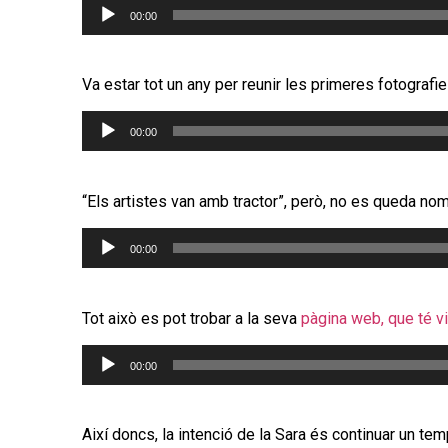
Reproductor
00:00
d'àudio
Va estar tot un any per reunir les primeres fotografie
Reproductor
00:00
d'àudio
“Els artistes van amb tractor”, però, no es queda n
Reproductor
00:00
d'àudio
Tot això es pot trobar a la seva
pàgina web, que té v
Reproductor
00:00
d'àudio
Així doncs, la intenció de la Sara és continuar un te