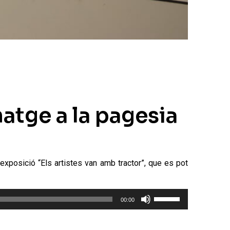
natge a la pagesia
l’exposició “Els artistes van amb tractor”, que es pot
Feu
00:00
servir
les