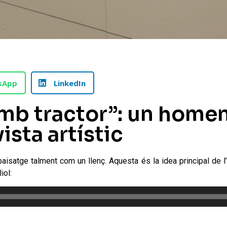
sApp
LinkedIn
 amb tractor”: un home
ista artístic
 paisatge talment com un llenç. Aquesta és la idea principal de 
iol: