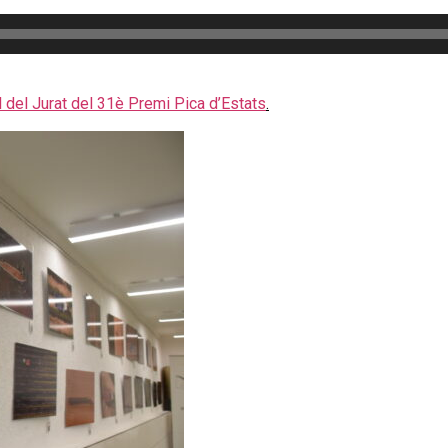
 del Jurat del 31è Premi Pica d’Estats
.