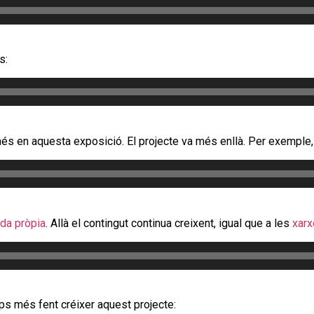
s:
omés en aquesta exposició. El projecte va més enllà. Per exemple
ida pròpia
. Allà el contingut continua creixent, igual que a les
xarx
mps més fent créixer aquest projecte: