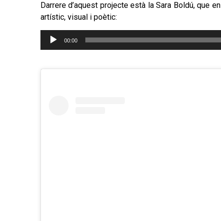
Darrere d’aquest projecte està la Sara Boldú, que en
artístic, visual i poètic:
Reproductor
00:00
d'àudio