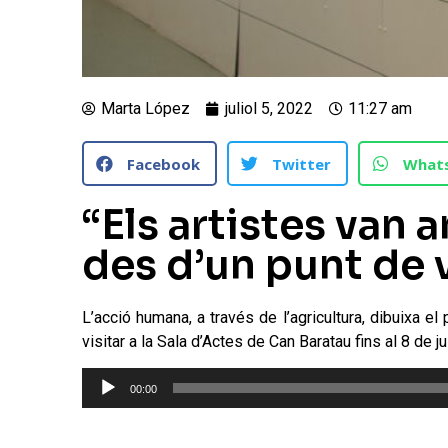
Marta López
juliol 5, 2022
11:27 am
Facebook
Twitter
What
“Els artistes van
des d’un punt de v
L’acció humana, a través de l’agricultura, dibuixa el
visitar a la Sala d’Actes de Can Baratau fins al 8 de jul
Reproductor
00:00
d'àudio