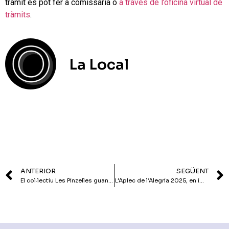
tràmit es pot fer a comissaria o
a través de l’oficina virtual de
tràmits
.
La Local
ANTERIOR
SEGÜENT
El col·lectiu Les Pinzelles guanya la quarta edició del concurs de cartells de la Festa dels Racons
L’Aplec de l’Alegria 2025, en imatges