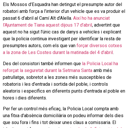
Els Mossos d’Esquadra han detingut el presumpte autor del
robatori amb força a l’interior d’un vehicle que es va produir el
passat 6 d’abril al Camí Alt d’Alella.
Així ho ha anunciat
l’Ajuntament de Tiana aquest dijous 17 d’abril
, advertint que
aquest no ha sigut l’únic cas de danys a vehicles i explicant
que la policia continua investigant per identificar la resta de
presumptes autors, com els que van
forçar diversos cotxes
a la zona de Les Costes durant la matinada del 4 d’abril
.
Des del consistori també informen que
la Policia Local ha
reforçat la seguretat durant la Setmana Santa
amb més
patrullatge, sobretot a les zones més susceptibles de
robatoris i les d’entrada i sortida del poble; i controls
aleatoris i específics en diferents punts d’entrada al poble en
hores i dies diferents.
Per fer un control més eficaç, la Policia Local compta amb
una fitxa d’absència domiciliària on podeu informar dels dies
que sou fora i fins i tot deixar unes claus a comissaria. El