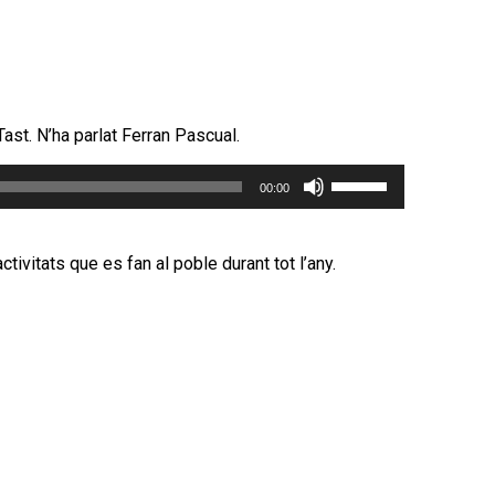
el
volum.
ast. N’ha parlat Ferran Pascual.
Feu
00:00
servir
les
tecles
tivitats que es fan al poble durant tot l’any.
de
fletxa
cap
amunt/cap
avall
per
incrementar
o
disminuir