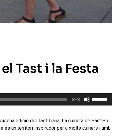
l Tast i la Festa
Feu
00:00
servir
les
tecles
isena edició del Tast Tiana. La cuinera de Sant Pol
de
 és un territori inspirador per a molts cuiners i amb
fletxa