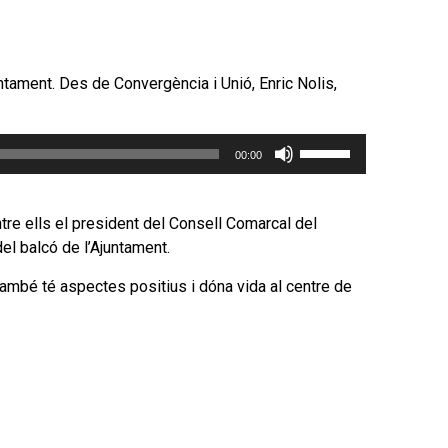
fletxa
cap
amunt/cap
avall
ntament. Des de Convergència i Unió, Enric Nolis,
per
incrementar
Feu
o
00:00
servir
disminuir
les
el
tecles
ntre ells el president del Consell Comarcal del
volum.
de
el balcó de l’Ajuntament.
fletxa
 també té aspectes positius i dóna vida al centre de
cap
amunt/cap
avall
per
incrementar
o
disminuir