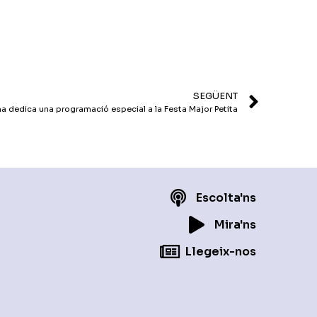
el
volum.
SEGÜENT
a dedica una programació especial a la Festa Major Petita
Escolta'ns
Mira'ns
Llegeix-nos