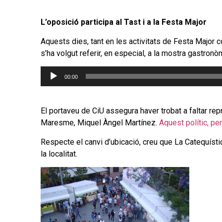
L’oposició participa al Tast i a la Festa Major
Aquests dies, tant en les activitats de Festa Major c
s’ha volgut referir, en especial, a la mostra gastronò
Reproductor
00:00
d'àudio
El portaveu de CiU assegura haver trobat a faltar rep
Maresme, Miquel Àngel Martínez.
Aquest polític, per
Respecte el canvi d’ubicació, creu que La Catequístic
la localitat.