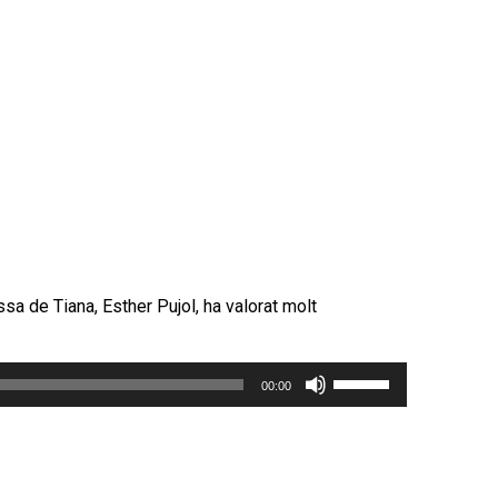
cap
amunt/cap
avall
per
incrementar
o
disminuir
el
volum.
sa de Tiana, Esther Pujol, ha valorat molt
Feu
00:00
servir
les
tecles
de