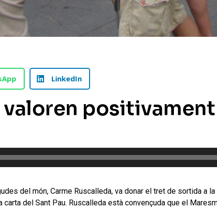
sApp
LinkedIn
valoren positivament e
es del món, Carme Ruscalleda, va donar el tret de sortida a la s
 la carta del Sant Pau. Ruscalleda està convençuda que el Maresme