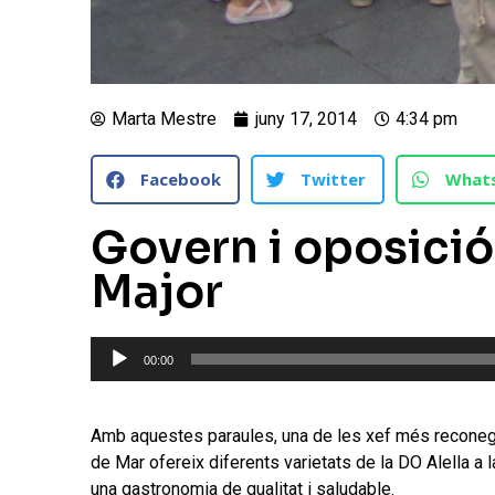
Marta Mestre
juny 17, 2014
4:34 pm
Facebook
Twitter
What
Govern i oposició 
Major
Reproductor
00:00
d'àudio
Amb aquestes paraules, una de les xef més reconegud
de Mar ofereix diferents varietats de la DO Alella a
una gastronomia de qualitat i saludable.