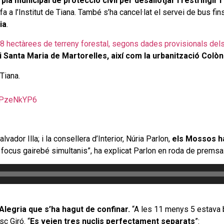
pla municipal de protecció civil per desallotjar i restringir 
fa a l’Institut de Tiana. També s’ha cancel·lat el servei de bus fi
ia
.
8 hectàrees de terreny forestal, segons dades provisionals del
 Santa Maria de Martorelles, així com la urbanització Colòni
 Tiana.
YMPzeNkYP6
vador Illa; i la consellera d’Interior, Núria Parlon,
els Mossos h
s focus gairebé simultanis”, ha explicat Parlon en roda de premsa
Alegria que s’ha hagut de confinar.
“A les 11 menys 5 estava ba
c Giró. “
Es veien tres nuclis perfectament separats
”: