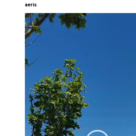
aeris
.
Reproductor
de
vídeo