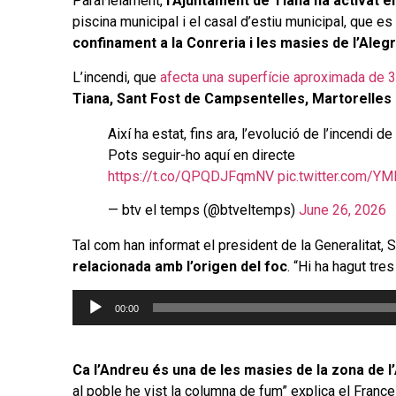
Paral·lelament,
l’Ajuntament de Tiana ha activat el 
piscina municipal i el casal d’estiu municipal, que es 
confinament a la Conreria i les masies de l’Alegr
L’incendi, que
afecta una superfície aproximada de 3
Tiana, Sant Fost de Campsentelles, Martorelles i
Així ha estat, fins ara, l’evolució de l’incendi de
Pots seguir-ho aquí en directe
https://t.co/QPQDJFqmNV
pic.twitter.com/
— btv el temps (@btveltemps)
June 26, 2026
Tal com han informat el president de la Generalitat, Sal
relacionada amb l’origen del foc
. “Hi ha hagut tre
Reproductor
00:00
d'àudio
Ca l’Andreu és una de les masies de la zona de l’
al poble he vist la columna de fum” explica el Frances