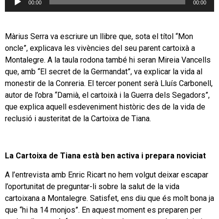
00:00
00:00
d'àudio
Màrius Serra va escriure un llibre que, sota el títol “Mon
oncle”, explicava les vivències del seu parent cartoixà a
Montalegre. A la taula rodona també hi seran Mireia Vancells
que, amb “El secret de la Germandat”, va explicar la vida al
monestir de la Conreria. El tercer ponent serà Lluís Carbonell,
autor de l’obra “Damià, el cartoixà i la Guerra dels Segadors”,
que explica aquell esdeveniment històric des de la vida de
reclusió i austeritat de la Cartoixa de Tiana.
La Cartoixa de Tiana està ben activa i prepara noviciat
A l’entrevista amb Enric Ricart no hem volgut deixar escapar
l’oportunitat de preguntar-li sobre la salut de la vida
cartoixana a Montalegre. Satisfet, ens diu que és molt bona ja
que “hi ha 14 monjos”. En aquest moment es preparen per