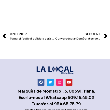
ANTERIOR
SEGÜENT
Torna el festival solidari: serà aquest dissabte, al Casal
Convergència-Demòcrates veu “molt poc clares” les propostes de pacificació del centre
Marquès de Monistrol, 3. 08391, Tiana.
Escriu-nos al Whatsapp
609.16.45.02
Truca’ns al
934.65.75.79