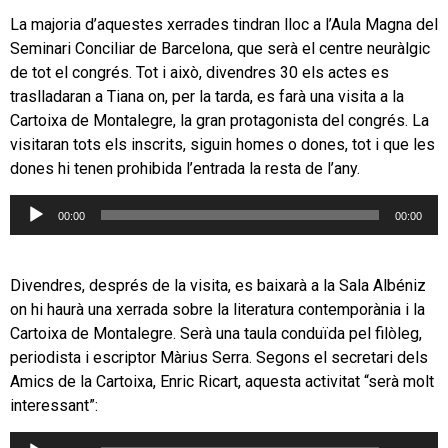
La majoria d’aquestes xerrades tindran lloc a l’Aula Magna del
Seminari Conciliar de Barcelona, que serà el centre neuràlgic
de tot el congrés. Tot i això, divendres 30 els actes es
traslladaran a Tiana on, per la tarda, es farà una visita a la
Cartoixa de Montalegre, la gran protagonista del congrés. La
visitaran tots els inscrits, siguin homes o dones, tot i que les
dones hi tenen prohibida l’entrada la resta de l’any.
Reproductor
00:00
00:00
d'àudio
Divendres, després de la visita, es baixarà a la Sala Albéniz
on hi haurà una xerrada sobre la literatura contemporània i la
Cartoixa de Montalegre. Serà una taula conduïda pel filòleg,
periodista i escriptor Màrius Serra. Segons el secretari dels
Amics de la Cartoixa, Enric Ricart, aquesta activitat “serà molt
interessant”:
Reproductor