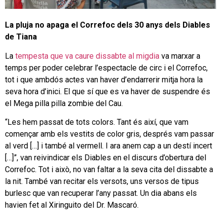
La pluja no apaga el Correfoc dels 30 anys dels Diables
de Tiana
La
tempesta que va caure dissabte al migdia
va marxar a
temps per poder celebrar l’espectacle de circ i el Correfoc,
tot i que ambdós actes van haver d’endarrerir mitja hora la
seva hora d’inici. El que sí que es va haver de suspendre és
el Mega pilla pilla zombie del Cau.
“Les hem passat de tots colors. Tant és així, que vam
començar amb els vestits de color gris, després vam passar
al verd […] i també al vermell. I ara anem cap a un destí incert
[…]”, van reivindicar els Diables en el discurs d’obertura del
Correfoc. Tot i això, no van faltar a la seva cita del dissabte a
la nit. També van recitar els versots, uns versos de tipus
burlesc que van recuperar l’any passat. Un dia abans els
havien fet al Xiringuito del Dr. Mascaró.