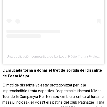
Una publicación compartida de La Local Ràdio Tiana (@lalocal_tiana)
L’Enrucada torna a donar el tret de sortida del dissabte
de Festa Major
El matí de dissabte va estar protagonitzat per la ja
imprescindible festa esportiva, l’espectacle itinerant K’Mon
Tour de la Companyia Per Nassos -amb una crítica al turisme
massiu inclosa-, el Posa’t els patins del Club Patinatge TIana