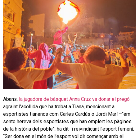
Abans,
la jugadora de bàsquet Anna Cruz va donar el pregó
agraint l’acollida que ha trobat a Tiana, mencionant a
esportistes tianencs com Carles Cardús o Jordi Marí –“em
sento hereva dels esportistes que han omplert les pàgines
de la història del poble”, ha dit- i reivindicant l’esport femení.
“Ser dona en el món de l’esport vol dir començar amb el