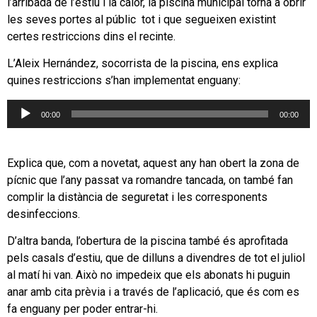
l’arribada de l’estiu i la calor, la piscina municipal torna a obrir
les seves portes al públic tot i que segueixen existint
certes restriccions dins el recinte.
L’Aleix Hernández, socorrista de la piscina, ens explica
quines restriccions s’han implementat enguany:
Reproductor
00:00
00:00
d'àudio
Explica que, com a novetat, aquest any han obert la zona de
pícnic que l’any passat va romandre tancada, on també fan
complir la distància de seguretat i les corresponents
desinfeccions.
D’altra banda, l’obertura de la piscina també és aprofitada
pels casals d’estiu, que de dilluns a divendres de tot el juliol
al matí hi van. Això no impedeix que els abonats hi puguin
anar amb cita prèvia i a través de l’aplicació, que és com es
fa enguany per poder entrar-hi.