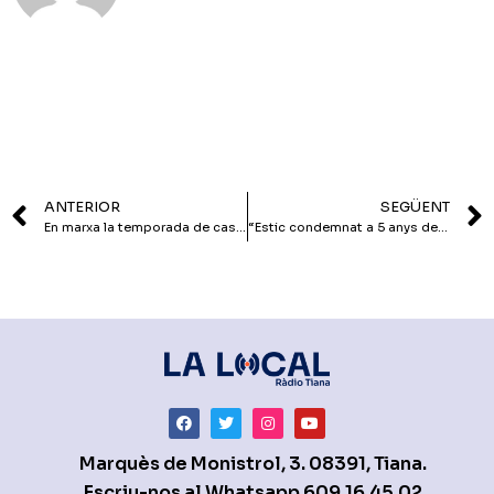
ANTERIOR
SEGÜENT
En marxa la temporada de casals d’estiu a Tiana
“Estic condemnat a 5 anys de presó per manifestar-me contra el feixisme espanyol”
Marquès de Monistrol, 3. 08391, Tiana.
Escriu-nos al Whatsapp
609.16.45.02