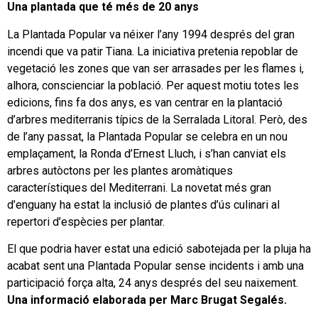
Una plantada que té més de 20 anys
La Plantada Popular va néixer l’any 1994 després del gran
incendi que va patir Tiana. La iniciativa pretenia repoblar de
vegetació les zones que van ser arrasades per les flames i,
alhora, conscienciar la població. Per aquest motiu totes les
edicions, fins fa dos anys, es van centrar en la plantació
d’arbres mediterranis típics de la Serralada Litoral. Però, des
de l’any passat, la Plantada Popular se celebra en un nou
emplaçament, la Ronda d’Ernest Lluch, i s’han canviat els
arbres autòctons per les plantes aromàtiques
característiques del Mediterrani. La novetat més gran
d’enguany ha estat la inclusió de plantes d’ús culinari al
repertori d’espècies per plantar.
El que podria haver estat una edició sabotejada per la pluja ha
acabat sent una Plantada Popular sense incidents i amb una
participació força alta, 24 anys després del seu naixement.
Una informació elaborada per Marc Brugat Segalés.