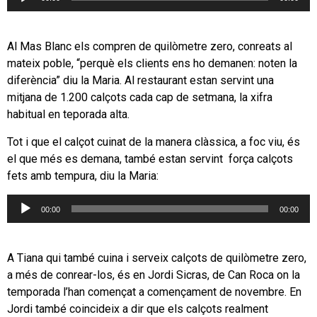
d'àudio
Al Mas Blanc els compren de quilòmetre zero, conreats al
mateix poble, “perquè els clients ens ho demanen: noten la
diferència” diu la Maria. Al restaurant estan servint una
mitjana de 1.200 calçots cada cap de setmana, la xifra
habitual en teporada alta.
Tot i que el calçot cuinat de la manera clàssica, a foc viu, és
el que més es demana, també estan servint força calçots
fets amb tempura, diu la Maria:
Reproductor
00:00
00:00
d'àudio
A Tiana qui també cuina i serveix calçots de quilòmetre zero,
a més de conrear-los, és en Jordi Sicras, de Can Roca on la
temporada l’han començat a començament de novembre. En
Jordi també coincideix a dir que els calçots realment