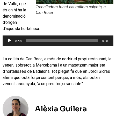
de Valls, que
Treballadors triant els millors calçots, a
és on hi ha la
Can Roca
denominació
d’origen
d’aquesta hortalissa:
Reproductor
00:00
00:00
d'àudio
La collita de Can Roca, a més de nodrir el propi restaurant, la
venen, sobretot, a Mercabarna i a un magatzem majorista
d’hortalisses de Badalona. Tot plegat fa que en Jordi Sicras
afirmi que està força content perquè, a més, els estan
venent, assenyala, “a un preu força raonable”.
Alèxia Guilera