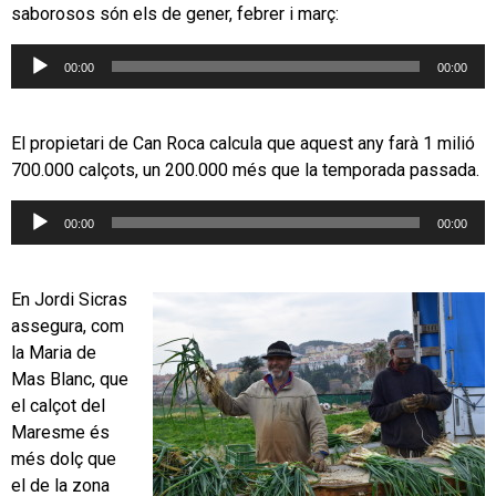
saborosos són els de gener, febrer i març:
Reproductor
00:00
00:00
d'àudio
El propietari de Can Roca calcula que aquest any farà 1 milió
700.000 calçots, un 200.000 més que la temporada passada.
Reproductor
00:00
00:00
d'àudio
En Jordi Sicras
assegura, com
la Maria de
Mas Blanc, que
el calçot del
Maresme és
més dolç que
el de la zona