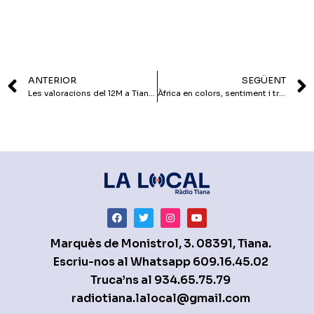
ANTERIOR
SEGÜENT
Les valoracions del 12M a Tiana: el PP és el partit que més creix i passa de novena a quarta força
Àfrica en colors, sentiment i tradició a través de les teles wax
Marquès de Monistrol, 3. 08391, Tiana.
Escriu-nos al Whatsapp
609.16.45.02
Truca’ns al
934.65.75.79
radiotiana.lalocal@gmail.com