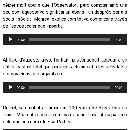
néixer molt abans que l’Observatori, però comptar amb una
seu com aquesta va significar un abans i un després per als
socis i sòcies. Monreal explica com tot va començar a través
de l’extraescolar que impartia:
Reproductor
00:00
00:00
d'àudio
Al llarg d’aquests anys, l’entitat ha aconseguit aplegar a un
públic bastant fidel que participa activament a les activitats i
observacions que organitzen:
Reproductor
00:00
00:00
d'àudio
De fet, han arribat a sumar uns 100 socis de dins i fora de
Tiana. Monreal recorda com van posar Tiana al mapa amb
celebracions com els Star Parties: