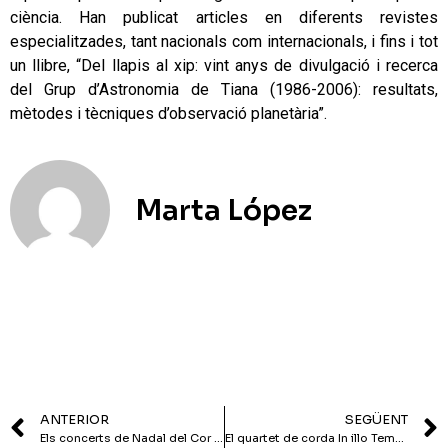
ciència. Han publicat articles en diferents revistes
especialitzades, tant nacionals com internacionals, i fins i tot
un llibre, “Del llapis al xip: vint anys de divulgació i recerca
del Grup d’Astronomia de Tiana (1986-2006): resultats,
mètodes i tècniques d’observació planetària”.
Marta López
ANTERIOR
SEGÜENT
Els concerts de Nadal del Cor Veus de la Virreina
El quartet de corda In illo Tempore acompanyarà a la Coral Tianenca en el tradicional Concert de Nadal