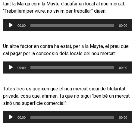
tant la Marga com la Mayte d’agafar un local al nou mercat.
“Treballem per viure, no vivim per treballar” diuen:
Reproductor
00:00
00:00
d'àudio
Un altre factor en contra ha estat, per a la Mayte, el preu que
cal pagar per la concessió dels locals del nou mercat:
Reproductor
00:00
00:00
d'àudio
Totes tres es queixen que el nou mercat sigui de titularitat
privada, cosa que, afirmen, fa que no sigui “ben bé un mercat
sinó una superficie comercial”:
Reproductor
00:00
00:00
d'àudio