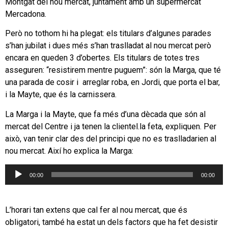
Montgat del nou mercat, juntament amb un supermercat
Mercadona.
Però no tothom hi ha plegat: els titulars d’algunes parades
s’han jubilat i dues més s’han traslladat al nou mercat però
encara en queden 3 d’obertes. Els titulars de totes tres
asseguren: “resistirem mentre puguem”: són la Marga, que té
una parada de cosir i arreglar roba, en Jordi, que porta el bar,
i la Mayte, que és la carnissera.
La Marga i la Mayte, que fa més d’una dècada que són al
mercat del Centre i ja tenen la clientel.la feta, expliquen. Per
això, van tenir clar des del principi que no es traslladarien al
nou mercat. Així ho explica la Marga:
Reproductor
00:00
00:00
d'àudio
L’horari tan extens que cal fer al nou mercat, que és
obligatori, també ha estat un dels factors que ha fet desistir