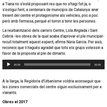
a Tiana no s’està proposant res que no s’hagi fet ja, o
s’estigui fent, a centenars de municipis de Catalunya: anar
treient del centre el protagonisme als vehicles, poc a poc
però amb fermesa, perquè el tornin a tenir les persones.
La reurbanització dels carrers Centre, Lola Anglada i Sant
Cebrià -les obres de la qual acaba d’aprovar el ple municipal-
recull totalment aquest esperit, afirma Núria Garcia. Per això,
reconeix que li hagués agradat que tots els grups votessin a
favor de la proposta al ple de dimarts:
Reproductor
00:00
00:00
d'àudio
A la llarga, la Regidoria d’Urbanisme voldria aconseguir que
les zones comercials del centre siguin exclusivament per a
vianants.
Obres el 2017