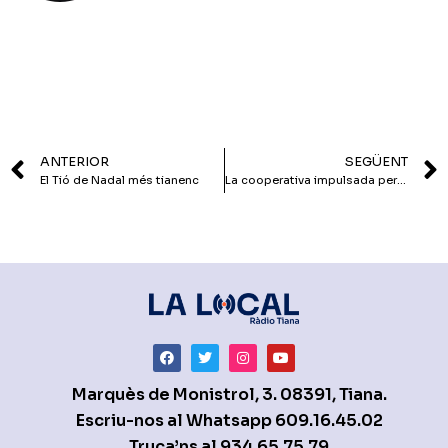
ANTERIOR
SEGÜENT
El Tió de Nadal més tianenc
La cooperativa impulsada per la CUP no tirarà endavant
Marquès de Monistrol, 3. 08391, Tiana.
Escriu-nos al Whatsapp
609.16.45.02
Truca’ns al
934.65.75.79