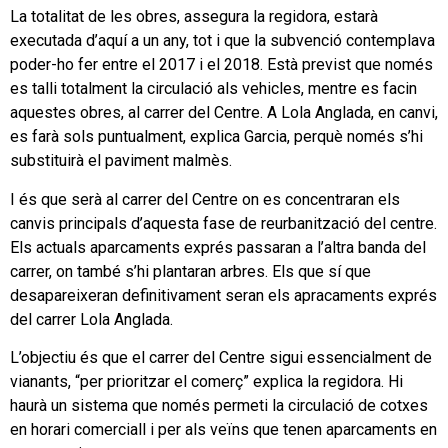
La totalitat de les obres, assegura la regidora, estarà
executada d’aquí a un any, tot i que la subvenció contemplava
poder-ho fer entre el 2017 i el 2018. Està previst que només
es talli totalment la circulació als vehicles, mentre es facin
aquestes obres, al carrer del Centre. A Lola Anglada, en canvi,
es farà sols puntualment, explica Garcia, perquè només s’hi
substituirà el paviment malmès.
I és que serà al carrer del Centre on es concentraran els
canvis principals d’aquesta fase de reurbanització del centre.
Els actuals aparcaments exprés passaran a l’altra banda del
carrer, on també s’hi plantaran arbres. Els que sí que
desapareixeran definitivament seran els apracaments exprés
del carrer Lola Anglada.
L’objectiu és que el carrer del Centre sigui essencialment de
vianants, “per prioritzar el comerç” explica la regidora. Hi
haurà un sistema que només permeti la circulació de cotxes
en horari comerciall i per als veïns que tenen aparcaments en