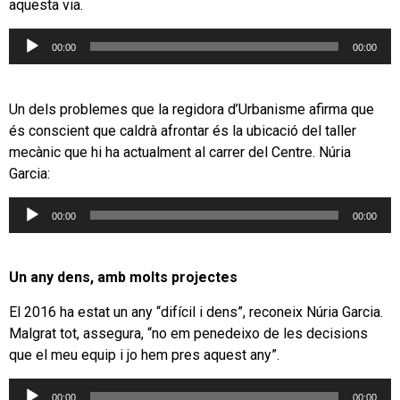
aquesta via.
Reproductor
00:00
00:00
d'àudio
Un dels problemes que la regidora d’Urbanisme afirma que
és conscient que caldrà afrontar és la ubicació del taller
mecànic que hi ha actualment al carrer del Centre. Núria
Garcia:
Reproductor
00:00
00:00
d'àudio
Un any dens, amb molts projectes
El 2016 ha estat un any “difícil i dens”, reconeix Núria Garcia.
Malgrat tot, assegura, “no em penedeixo de les decisions
que el meu equip i jo hem pres aquest any”.
Reproductor
00:00
00:00