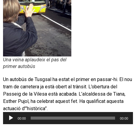
Una veïna aplaudeix el pas del
primer autobús
Un autobús de Tusgsal ha estat el primer en passar-hi. El nou
tram de carretera ja està obert al trànsit. L’obertura del
Passeig de la Vilesa està acabada. L’alcaldessa de Tiana,
Esther Pujol, ha celebrat aquest fet. Ha qualificat aquesta
actuació d’”històrica”.
00:00
00:00
Reproductor
d'àudio