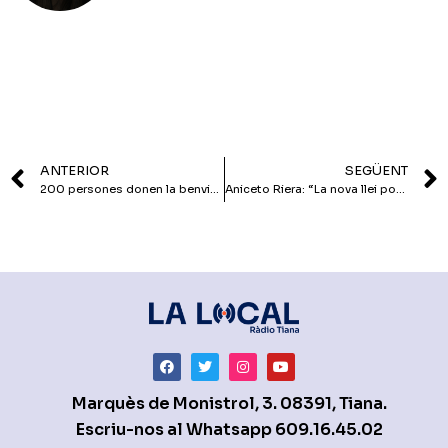
ANTERIOR
SEGÜENT
200 persones donen la benvinguda al nou tram del Passeig de la Vilesa
Aniceto Riera: “La nova llei pot acabar amb clubs com el CCE Tiana”
Marquès de Monistrol, 3. 08391, Tiana.
Escriu-nos al Whatsapp
609.16.45.02