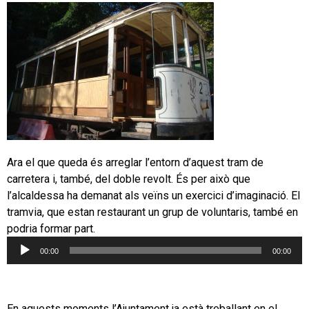
Ara el que queda és arreglar l’entorn d’aquest tram de
carretera i, també, del doble revolt. És per això que
l’alcaldessa ha demanat als veïns un exercici d’imaginació. El
tramvia, que estan restaurant un grup de voluntaris, també en
podria formar part.
00:00
00:00
Reproductor
d'àudio
En aquests moments l’Ajuntament ja està treballant en el