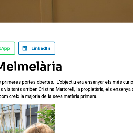
sApp
LinkedIn
Melmelària
 primeres portes obertes. L’objectiu era ensenyar els més curio
visitants arriben Cristina Martorell, la propietària, els enseny
i com creix la majoria de la seva matèria primera.