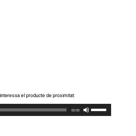
 interessa el producte de proximitat:
Feu
00:00
servir
les
tecles