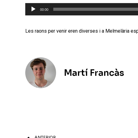
Reproductor
00:00
d'àudio
Les raons per venir eren diverses i a Melmelària espe
Martí Francàs
ANTERIOR