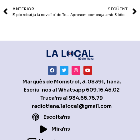
ANTERIOR
SEGÜENT
El ple rebutja la nova llei de Telecomunicacions
Aprenem comença amb 3 idiomes
Marquès de Monistrol, 3. 08391, Tiana.
Escriu-nos al Whatsapp
609.16.45.02
Truca’ns al
934.65.75.79
radiotiana.lalocal@gmail.com
Escolta'ns
Mira'ns