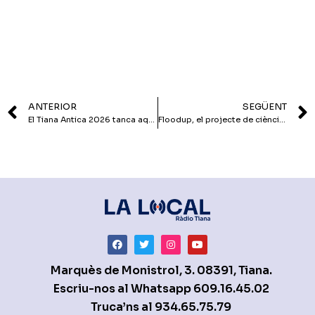
ANTERIOR
SEGÜENT
El Tiana Antica 2026 tanca aquest 30 i 31 de maig amb l’homenatge a Montserrat Torrent, un concert-taller familiar i un recorregut musical pel Renaixement
Floodup, el projecte de ciència ciutadana que convida a enviar observacions de pluges intenses i inundacions
Marquès de Monistrol, 3. 08391, Tiana.
Escriu-nos al Whatsapp
609.16.45.02
Truca’ns al
934.65.75.79