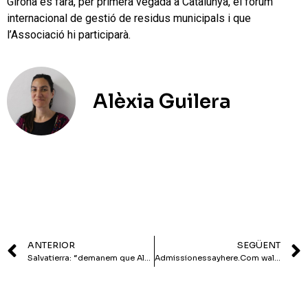
Girona es farà, per primera vegada a Catalunya, el fòrum
internacional de gestió de residus municipals i que
l’Associació hi participarà.
Alèxia Guilera
ANTERIOR
SEGÜENT
Salvatierra: “demanem que Alcaldia afronti els debats sobre seguretat al poble amb total naturalitat”
Admissionessayhere.Com walk-through: prime site to obtain college papers asap & easy