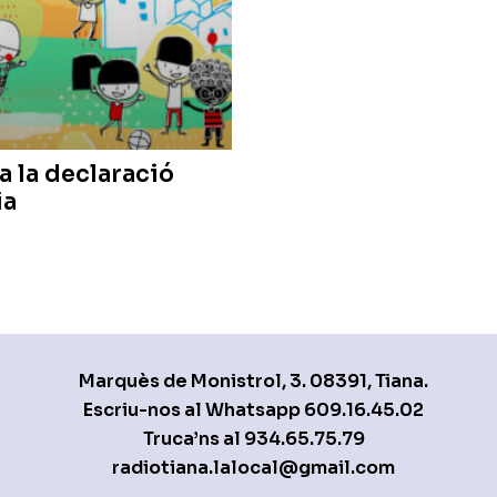
a la declaració
ia
Marquès de Monistrol, 3. 08391, Tiana.
Escriu-nos al Whatsapp
609.16.45.02
Truca’ns al
934.65.75.79
radiotiana.lalocal@gmail.com