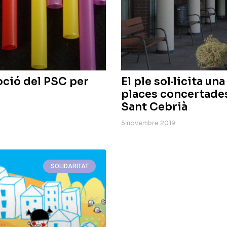
oció del PSC per
El ple sol·licita u
places concertades 
Sant Cebrià
5 novembre 2019
SOLIDARITAT