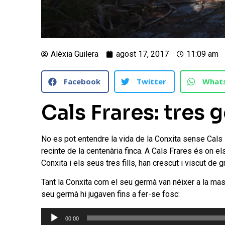
Alèxia Guilera
agost 17, 2017
11:09 am
Facebook
Twitter
What
Cals Frares: tres g
No es pot entendre la vida de la Conxita sense Cals F
recinte de la centenària finca. A Cals Frares és on el
Conxita i els seus tres fills, han crescut i viscut de g
Tant la Conxita com el seu germà van néixer a la mas
seu germà hi jugaven fins a fer-se fosc:
Reproductor
00:00