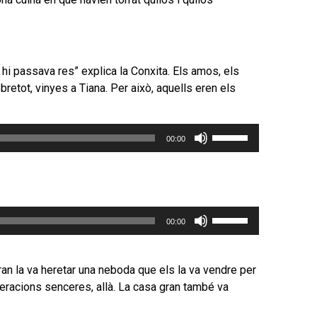
avall
per
incrementar
o
disminuir
o hi passava res” explica la Conxita. Els amos, els
el
etot, vinyes a Tiana. Per això, aquells eren els
volum.
Feu
00:00
servir
les
tecles
de
Feu
fletxa
00:00
servir
cap
les
amunt/cap
tecles
avall
gran la va heretar una neboda que els la va vendre per
de
per
neracions senceres, allà. La casa gran també va
fletxa
incrementar
cap