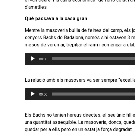
d’ametlles.
Què passava a la casa gran
Mentre la masoveria bullia de feines del camp, els joc
senyors Bachs de Badalona, només s’hi estaven 3 meso
mesos de veremar, trepitjar el raïm i començar a elabo
Reproductor
00:00
d'àudio
La relació amb els masovers va ser sempre “excel.le
Reproductor
00:00
d'àudio
Els Bachs no tenien hereus directes: el seu únic fill 
una quantitat assequible. La masoveria, doncs, queda
quedar per a ells però en un estat ja força degradat.