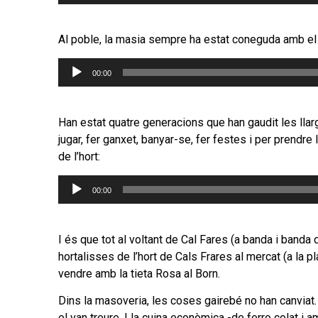
d'àudio
Al poble, la masia sempre ha estat coneguda amb el 
Reproductor
00:00
d'àudio
Han estat quatre generacions que han gaudit les llar
jugar, fer ganxet, banyar-se, fer festes i per prendre
de l’hort:
Reproductor
00:00
d'àudio
I és que tot al voltant de Cal Fares (a banda i banda d
hortalisses de l’hort de Cals Frares al mercat (a la 
vendre amb la tieta Rosa al Born.
Dins la masoveria, les coses gairebé no han canviat. N
el van treure. I la cuina econòmica -de ferro colat i 