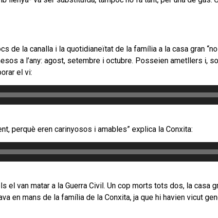
s de la canalla i la quotidianeïtat de la família a la casa gran “n
s a l’any: agost, setembre i octubre. Posseien ametllers i, sobr
rar el vi:
nt, perquè eren carinyosos i amables” explica la Conxita:
els el van matar a la Guerra Civil. Un cop morts tots dos, la casa 
va en mans de la família de la Conxita, ja que hi havien vicut ge