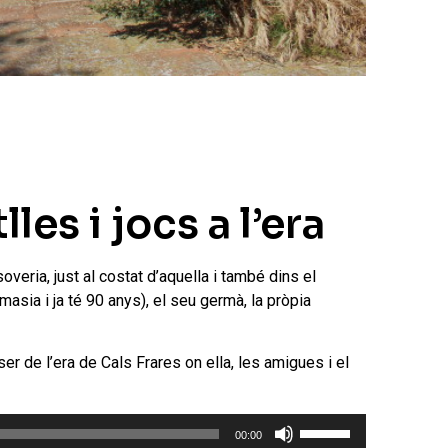
les i jocs a l’era
veria, just al costat d’aquella i també dins el
masia i ja té 90 anys), el seu germà, la pròpia
r de l’era de Cals Frares on ella, les amigues i el
Feu
00:00