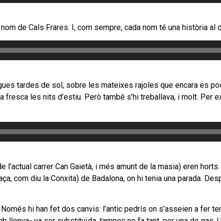
nom de Cals Frares. I, com sempre, cada nom té una història al d
gues tardes de sol, sobre les mateixes rajoles que encara es pod
 la fresca les nits d’estiu. Però també s’hi treballava, i molt. Per
e l’actual carrer Can Gaietà, i més amunt de la masia) eren horts. T
plaça, com diu la Conxita) de Badalona, on hi tenia una parada. De
omés hi han fet dos canvis: l’antic pedrís on s’asseien a fer tertú
amb llenya- va ser substituïda, tampoc no fa tant, per una de gas. 