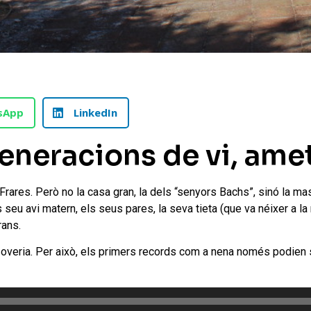
sApp
LinkedIn
eneracions de vi, ametl
rares. Però no la casa gran, la dels “senyors Bachs”, sinó la maso
s seu avi matern, els seus pares, la seva tieta (que va néixer a la 
rans.
overia. Per això, els primers records com a nena només podien se