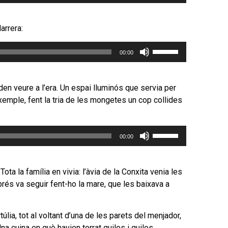
servir
les
tecles
arrera:
de
Feu
fletxa
00:00
servir
cap
les
amunt/cap
tecles
avall
en veure a l’era. Un espai lluminós que servia per
de
per
 exemple, fent la tria de les mongetes un cop collides
fletxa
incrementar
cap
o
Feu
amunt/cap
disminuir
00:00
servir
avall
el
les
per
volum.
tecles
incrementar
ota la família en vivia: l’àvia de la Conxita venia les
de
o
sprés va seguir fent-ho la mare, que les baixava a
fletxa
disminuir
cap
el
lia, tot al voltant d’una de les parets del menjador,
amunt/cap
volum.
Una cuina en què havien torrat quilos i quilos