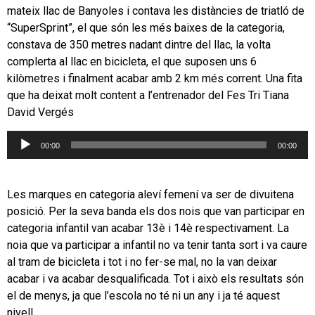
mateix llac de Banyoles i contava les distàncies de triatló de
“SuperSprint”, el que són les més baixes de la categoria,
constava de 350 metres nadant dintre del llac, la volta
complerta al llac en bicicleta, el que suposen uns 6
kilòmetres i finalment acabar amb 2 km més corrent. Una fita
que ha deixat molt content a l’entrenador del Fes Tri Tiana
David Vergés
Reproductor
00:00
00:00
d'àudio
Les marques en categoria aleví femení va ser de divuitena
posició. Per la seva banda els dos nois que van participar en
categoria infantil van acabar 13è i 14è respectivament. La
noia que va participar a infantil no va tenir tanta sort i va caure
al tram de bicicleta i tot i no fer-se mal, no la van deixar
acabar i va acabar desqualificada. Tot i això els resultats són
el de menys, ja que l’escola no té ni un any i ja té aquest
nivell.