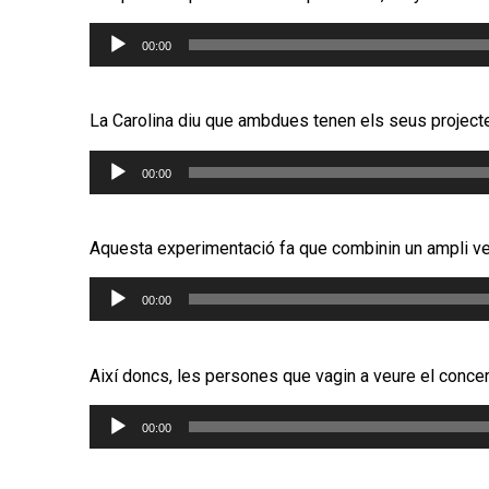
Reproductor
00:00
d'àudio
La Carolina diu que ambdues tenen els seus projectes 
Reproductor
00:00
d'àudio
Aquesta experimentació fa que combinin un ampli vent
Reproductor
00:00
d'àudio
Així doncs, les persones que vagin a veure el conce
Reproductor
00:00
d'àudio