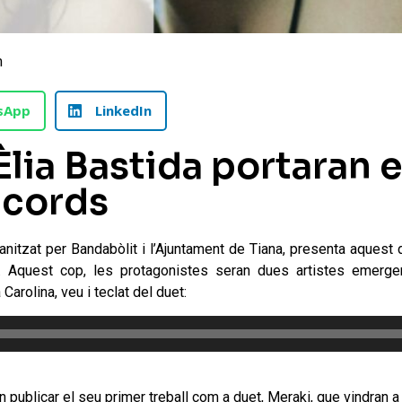
m
sApp
LinkedIn
Èlia Bastida portaran 
’acords
rganitzat per Bandabòlit i l’Ajuntament de Tiana, presenta aque
Aquest cop, les protagonistes seran dues artistes emergents
arolina, veu i teclat del duet:
publicar el seu primer treball com a duet, Meraki, que vindran a 