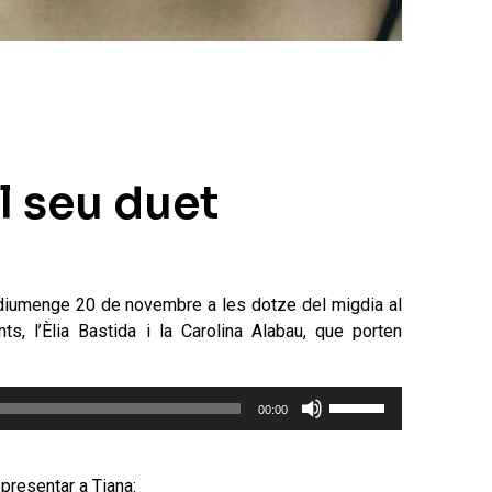
el seu duet
st diumenge 20 de novembre a les dotze del migdia al
, l’Èlia Bastida i la Carolina Alabau, que porten
Feu
00:00
servir
les
tecles
presentar a Tiana: