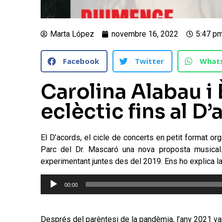
Marta López
novembre 16, 2022
5:47 p
Facebook
Twitter
What
Carolina Alabau i 
eclèctic fins al D
El D’acords, el cicle de concerts en petit format o
Parc del Dr. Mascaró una nova proposta musical. 
experimentant juntes des del 2019. Ens ho explica la C
Reproductor
00:00
d'àudio
Després del parèntesi de la pandèmia, l’any 2021 van 