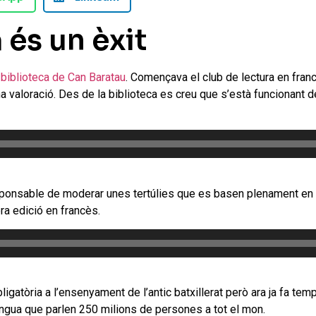
a és un èxit
 biblioteca de Can Baratau
. Començava el club de lectura en francè
 valoració. Des de la biblioteca es creu que s’està funcionant d
ponsable de moderar unes tertúlies que es basen plenament en e
era edició en francès.
igatòria a l’ensenyament de l’antic batxillerat però ara ja fa tem
ngua que parlen 250 milions de persones a tot el mon.