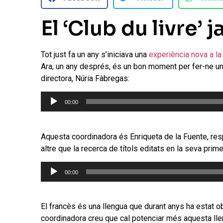
El ‘Club du livre’ j
Tot just fa un any s’iniciava una
experiència nova a la
Ara, un any després, és un bon moment per fer-ne una
directora, Núria Fàbregas:
Reproductor
00:00
d'àudio
Aquesta coordinadora és Enriqueta de la Fuente, res
altre que la recerca de títols editats en la seva prim
Reproductor
00:00
d'àudio
El francès és una llengua que durant anys ha estat obl
coordinadora creu que cal potenciar més aquesta lle