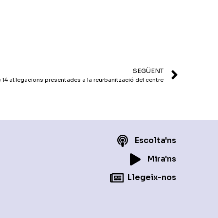
o
disminuir
el
volum.
SEGÜENT
14 al.legacions presentades a la reurbanització del centre
Escolta'ns
Mira'ns
Llegeix-nos