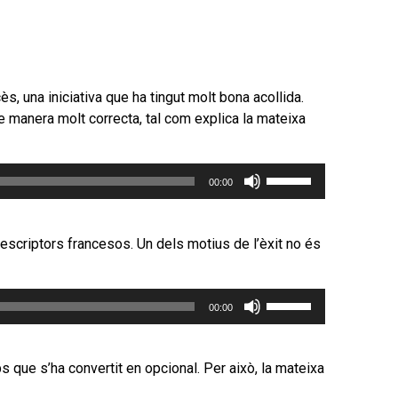
s, una iniciativa que ha tingut molt bona acollida.
e manera molt correcta, tal com explica la mateixa
Feu
00:00
servir
les
tecles
scriptors francesos. Un dels motius de l’èxit no és
de
fletxa
Feu
cap
00:00
servir
amunt/cap
les
avall
tecles
per
ps que s’ha convertit en opcional. Per això, la mateixa
de
incrementar