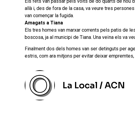
Els fets van passar pels volts de do quarts de nou de
allà i, des de fora de la casa, va veure tres persones
van començar la fugida.
Amagats a Tiana
Els tres homes van marxar corrents pels patis de le
boscosa, ja al municipi de Tiana. Una veïna els va veu
Finalment dos dels homes van ser detinguts per agent
estris, com ara mitjons per evitar deixar empremtes, 
La Local / ACN