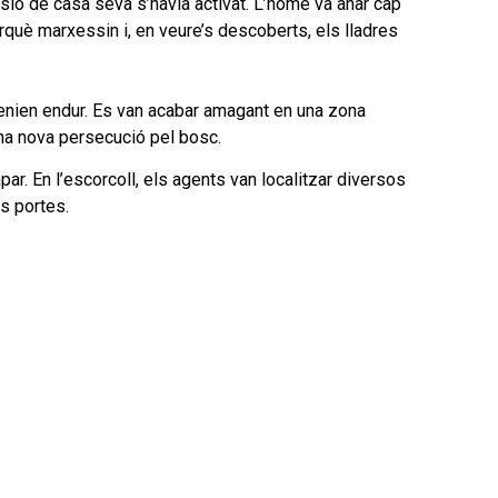
usió de casa seva s’havia activat. L’home va anar cap
perquè marxessin i, en veure’s descoberts, els lladres
tenien endur. Es van acabar amagant en una zona
 una nova persecució pel bosc.
r. En l’escorcoll, els agents van localitzar diversos
s portes.