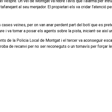
l vespre. Un veí de Montgat va rebre l’avís que l’alarma per intr
 tafanejant al seu menjador. El propietari els va cridar l’atenció 
s cases veïnes, per on van anar perdent part del botí que es pre
re i va tornar a posar els agents sobre la pista, iniciant-se així
s de la Policia Local de Montgat i el tercer va aconseguir escapa
roba de recanvi per no ser reconeguts o un tornavís per forçar le