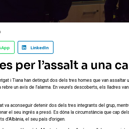
m
sApp
LinkedIn
 per l’assalt a una c
tgat i Tiana han detingut dos dels tres homes que van assaltar 
a rebre un avís de l’alarma. En veure’s descoberts, els lladres va
t va aconseguir detenir dos dels tres integrants del grup, mentre
denar el seu ingrés a presó. Es dóna la circumstància que cap dels
s d’Albània, el seu país d’origen.