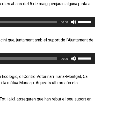
tecles
s dies abans del 5 de maig, penjaran alguna pista a
de
fletxa
Feu
cap
00:00
servir
amunt/cap
les
avall
tecles
per
cini que, juntament amb el suport de l’Ajuntament de
de
incrementar
fletxa
o
Feu
cap
disminuir
00:00
servir
amunt/cap
el
les
avall
volum.
tecles
per
 Ecològic, el Centre Veterinari Tiana-Montgat, Ca
de
incrementar
gar i la mútua Mussap. Aquests últims són els
fletxa
o
cap
disminuir
 Tot i així, asseguren que han rebut el seu suport en
amunt/cap
el
avall
volum.
per