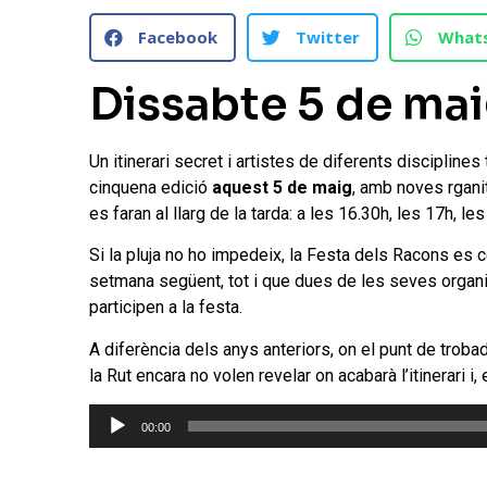
Facebook
Twitter
What
Dissabte 5 de maig
Un itinerari secret i artistes de diferents discipline
cinquena edició
aquest 5 de maig
, amb noves rganit
es faran al llarg de la tarda: a les 16.30h, les 17h, le
Si la pluja no ho impedeix, la Festa dels Racons es 
setmana següent, tot i que dues de les seves organit
participen a la festa.
A diferència dels anys anteriors, on el punt de trobad
la Rut encara no volen revelar on acabarà l’itinerari i
Reproductor
00:00
d'àudio