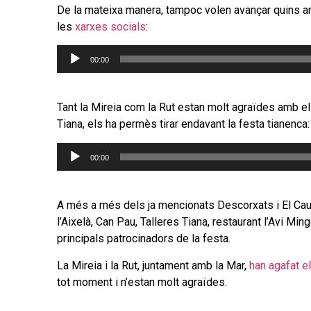
De la mateixa manera, tampoc volen avançar quins arti
les
xarxes socials
:
Reproductor
00:00
d'àudio
Tant la Mireia com la Rut estan molt agraïdes amb el
Tiana, els ha permès tirar endavant la festa tianenca:
Reproductor
00:00
d'àudio
A més a més dels ja mencionats Descorxats i El Cau R
l’Aixelà, Can Pau, Talleres Tiana, restaurant l’Avi Mi
principals patrocinadors de la festa.
La Mireia i la Rut, juntament amb la Mar,
han agafat e
tot moment i n’estan molt agraïdes.