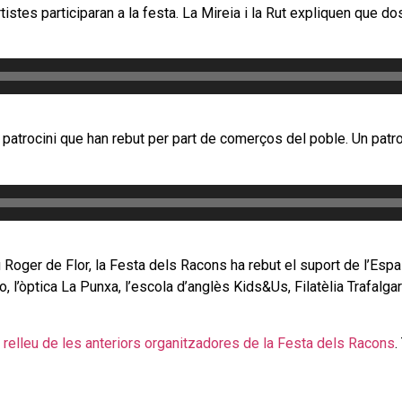
stes participaran a la festa. La Mireia i la Rut expliquen que do
 patrocini que han rebut per part de comerços del poble. Un patro
oger de Flor, la Festa dels Racons ha rebut el suport de l’Espai
ngo, l’òptica La Punxa, l’escola d’anglès Kids&Us, Filatèlia Trafal
l relleu de les anteriors organitzadores de la Festa dels Racons
.