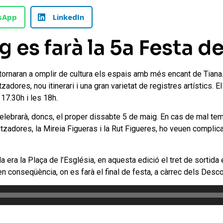
sApp
LinkedIn
 es farà la 5a Festa d
s tornaran a omplir de cultura els espais amb més encant de Tiana.
zadores, nou itinerari i una gran varietat de registres artístics. E
s 17.30h i les 18h.
celebrarà, doncs, el proper dissabte 5 de maig. En cas de mal te
zadores, la Mireia Figueras i la Rut Figueres, ho veuen complicat
a era la Plaça de l’Església, en aquesta edició el tret de sortida 
, en conseqüència, on es farà el final de festa, a càrrec dels Desco