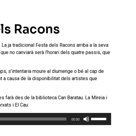
els Racons
 La ja tradicional Festa dels Racons arriba a la seva
l que no canviarà serà l’horari dels quatre passis, que
mps, s’intentaria moure al diumenge o bé al cap de
 a causa de la disponibilitat dels artistes que
es farà des de la biblioteca Can Baratau. La Mireia i
rxats i El Cau:
Feu
00:00
servir
les