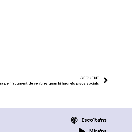
incrementar
o
disminuir
el
volum.
SEGÜENT
 per l’augment de vehicles quan hi hagi els pisos socials
Escolta'ns
Mira'ns