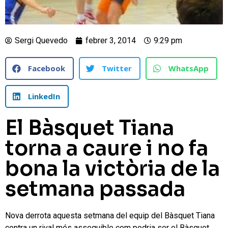
Sergi Quevedo
febrer 3, 2014
9:29 pm
Facebook
Twitter
WhatsApp
LinkedIn
El Bàsquet Tiana
torna a caure i no fa
bona la victòria de la
setmana passada
Nova derrota aquesta setmana del equip del Bàsquet Tiana
contra un rival més assequible com podria ser el Bàsquet