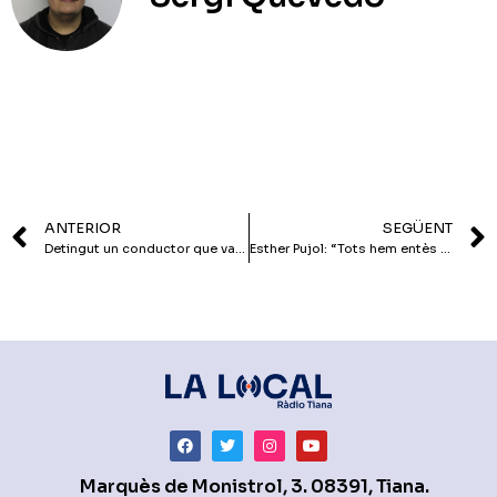
ANTERIOR
SEGÜENT
Detingut un conductor que va atropellar un veí de Tiana a la Festa Major de Granollers
Esther Pujol: “Tots hem entès que eren retribucions per dedicació a la FMC”
Marquès de Monistrol, 3. 08391, Tiana.