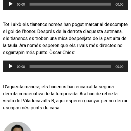
Reproductor
00:00
00:00
d'àudio
Tot i això els tianencs només han pogut marcar al descompte
el gol de l’honor. Després de la derrota d’aquesta setmana,
els tianencs es troben una mica despenjats de la part alta de
la taula. Ara només esperen que els rivals més directes no
esgarrapin més punts. Òscar Chies:
Reproductor
00:00
00:00
d'àudio
D’aquesta manera, els tianencs han encaixat la segona
derrota consecutiva de la temporada. Ara han de rebre la
visita del Viladecavalls B, aqui esperen guanyar per no deixar
escapar més punts de casa