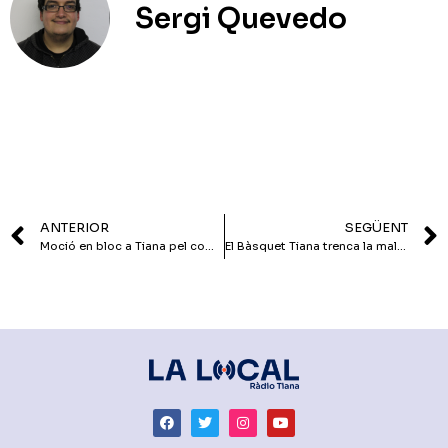
Sergi Quevedo
ANTERIOR
SEGÜENT
Moció en bloc a Tiana pel compliment de la Llei 11/2014 contra l’homofòbia
El Bàsquet Tiana trenca la mala ratxa i guanya l’Argentona (84-80)