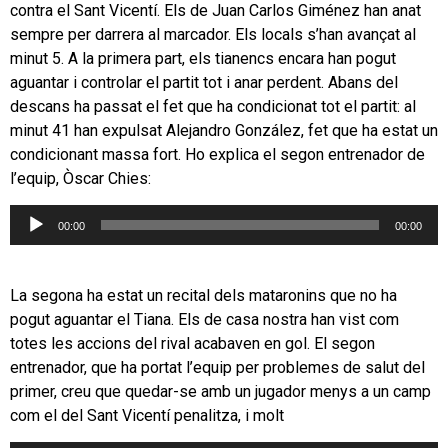
contra el Sant Vicentí. Els de Juan Carlos Giménez han anat
sempre per darrera al marcador. Els locals s’han avançat al
minut 5. A la primera part, els tianencs encara han pogut
aguantar i controlar el partit tot i anar perdent. Abans del
descans ha passat el fet que ha condicionat tot el partit: al
minut 41 han expulsat Alejandro González, fet que ha estat un
condicionant massa fort. Ho explica el segon entrenador de
l’equip, Òscar Chies:
Reproductor
00:00
00:00
d'àudio
La segona ha estat un recital dels mataronins que no ha
pogut aguantar el Tiana. Els de casa nostra han vist com
totes les accions del rival acabaven en gol. El segon
entrenador, que ha portat l’equip per problemes de salut del
primer, creu que quedar-se amb un jugador menys a un camp
com el del Sant Vicentí penalitza, i molt