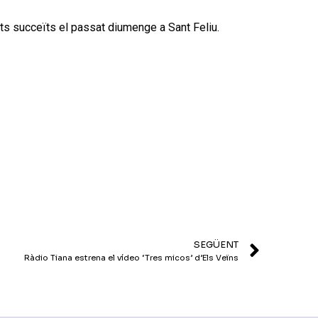
ets succeïts el passat diumenge a Sant Feliu.
SEGÜENT
Ràdio Tiana estrena el vídeo ‘Tres micos’ d’Els Veïns