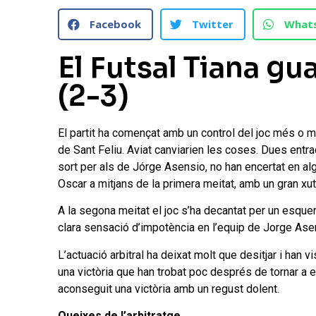
Facebook
Twitter
What
El Futsal Tiana gu
(2-3)
El partit ha començat amb un control del joc més o m
de Sant Feliu. Aviat canviarien les coses. Dues entra
sort per als de Jórge Asensio, no han encertat en a
Oscar a mitjans de la primera meitat, amb un gran xu
A la segona meitat el joc s’ha decantat per un esquem
clara sensació d’impotència en l’equip de Jorge Ase
L’actuació arbitral ha deixat molt que desitjar i han v
una victòria que han trobat poc després de tornar a en
aconseguit una victòria amb un regust dolent.
Queixes de l’arbitratge