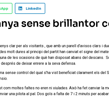
sApp
LinkedIn
anya sense brillantor c
enys clar per als visitants , que amb un parell d’avisos clars i 
des molt dures al principi del partit han canviat el signe del mat
lguna de les ocasions de què han disposat abans del descans. Sor
t després de deixar enrere a la seva defensa.
a sense control del qual s’ha vist beneficiat clarament els del Sa
nsio.
ist com moltes faltes no eren ni xiulades. Això ha fet canviar la m
viar una pilota al pal. Dos gols a falta de 7 i 2 minuts per acabar