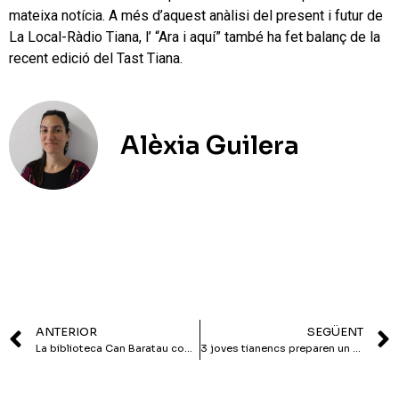
mateixa notícia. A més d’aquest anàlisi del present i futur de
La Local-Ràdio Tiana, l’ “Ara i aquí” també ha fet balanç de la
recent edició del Tast Tiana.
Alèxia Guilera
ANTERIOR
SEGÜENT
La biblioteca Can Baratau compleix 20 anys amb una nova directora
3 joves tianencs preparen un documental sobre l’1-O a Tiana