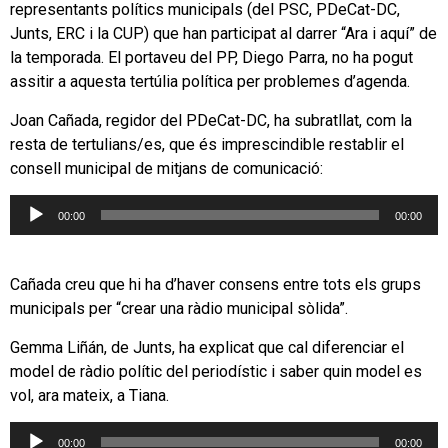
representants polítics municipals (del PSC, PDeCat-DC,
Junts, ERC i la CUP) que han participat al darrer “Ara i aquí” de
la temporada. El portaveu del PP, Diego Parra, no ha pogut
assitir a aquesta tertúlia política per problemes d’agenda.
Joan Cañada, regidor del PDeCat-DC, ha subratllat, com la
resta de tertulians/es, que és imprescindible restablir el
consell municipal de mitjans de comunicació:
Reproductor
00:00
00:00
d'àudio
Cañada creu que hi ha d’haver consens entre tots els grups
municipals per “crear una ràdio municipal sòlida”.
Gemma Liñán, de Junts, ha explicat que cal diferenciar el
model de ràdio polític del periodístic i saber quin model es
vol, ara mateix, a Tiana.
Reproductor
00:00
00:00