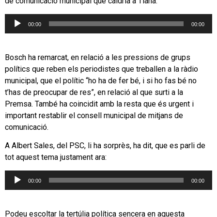
de comunicació municipal que caldria a Tiana:
Reproductor
00:00
00:00
d'àudio
Bosch ha remarcat, en relació a les pressions de grups
polítics que reben els periodistes que treballen a la ràdio
municipal, que el polític “ho ha de fer bé, i si ho fas bé no
t’has de preocupar de res”, en relació al que surti a la
Premsa. També ha coincidit amb la resta que és urgent i
important restablir el consell municipal de mitjans de
comunicació.
A Albert Sales, del PSC, li ha sorprès, ha dit, que es parli de
tot aquest tema justament ara:
Reproductor
00:00
00:00
d'àudio
Podeu escoltar la tertúlia política sencera en aquesta