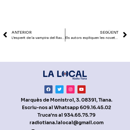
ANTERIOR
SEGÜENT
L’esperit de la vampira del Raval entra a Tiana
Els autors expliquen les novetats del gènere negre
Marquès de Monistrol, 3. 08391, Tiana.
Escriu-nos al Whatsapp
609.16.45.02
Truca’ns al
934.65.75.79
radiotiana.lalocal@gmail.com