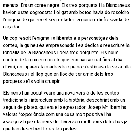
menuts. Era un conte negre. Els tres porquets i la Blancaneus
havien estat segrestats i el gat amb botes havia de resoldre
l’enigma de qui era el segrestador: la guineu, disfressada de
caçador.
Un cop resolt l’enigma i alliberats els personatges dels
contes, la guineu és empresonada i es dedica a reescriure la
rondalla de la Blancaneus i dels tres porquets. Els nous
contes de la guineu són els que ens han arribat fins al dia
d’avui, on apareix la madrastra que no s’estimava la seva filla
Blancaneus i el llop que en lloc de ser amic dels tres
porquets se’ls volia cruspir.
Els nens han pogut veure una nova versió de les contes
tradicionals i interactuar amb la història, descobrint amb un
seguit de pistes, qui era el segrestador. Josep Mª Ibern ha
valorat l’experiència com una cosa molt positiva i ha
assegurat que els nens de Tiana són molt bons detectius ja
que han descobert totes les pistes.