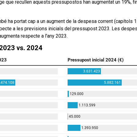
atge que recullen aquests pressupostos han augmentat un 19%, fin
també ha portat cap a un augment de la despesa corrent (capítol
specte a les previsions inicials del pressupost 2023. Les desp
 augmenta respecte a l'any 2023.