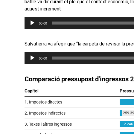
batlle va dir durant el ple que el context econòmic, l
aquest increment:
Reproductor
00:00
d'àudio
Salvatierra va afegir que “la carpeta de revisar la p
Reproductor
00:00
d'àudio