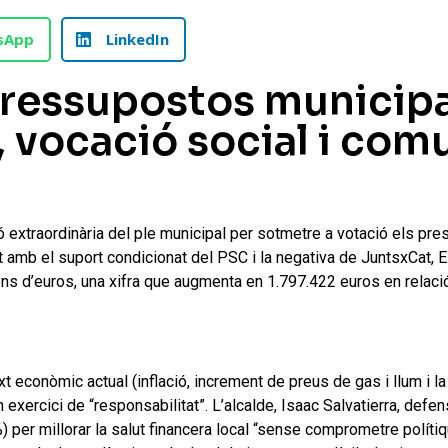
sApp
LinkedIn
 pressupostos municipa
, vocació social i comu
 extraordinària del ple municipal per sotmetre a votació els pre
t amb el suport condicionat del PSC i la negativa de JuntsxCat, E
ons d’euros, una xifra que augmenta en 1.797.422 euros en rela
 econòmic actual (inflació, increment de preus de gas i llum i la
un exercici de “responsabilitat”. L’alcalde, Isaac Salvatierra, def
) per millorar la salut financera local “sense comprometre políti