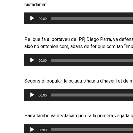
ciutadania:
Reproductor
00:00
d'àudio
Pel que fa al portaveu del PP, Diego Parra, va defens
això no entenien com, abans de fer quelcom tan “impop
Reproductor
00:00
d'àudio
Segons el popular, la pujada s'hauria d'haver fet de m
Reproductor
00:00
d'àudio
Parra també va destacar que era la primera vegada 
Reproductor
00:00