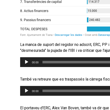
La manca de suport del regidor no adscrit, ERC, PP i 
"desmesurada" la pujada de l'IBI i va criticar que l'a
Reproductor
00:00
d'àudio
També va retreure que es traspassés la càrrega fisca
Reproductor
00:00
d'àudio
El portaveu d'ERC, Alex Van Boven, també va dir que e