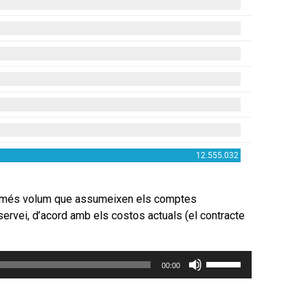
o
disminuir
el
volum.
e de més volum que assumeixen els comptes
 servei, d’acord amb els costos actuals (el contracte
Feu
00:00
servir
les
tecles