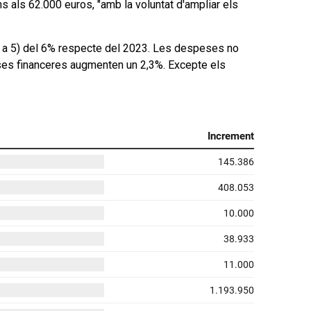
s als 62.000 euros, "amb la voluntat d'ampliar els
de
fletxa
s 1 a 5) del 6% respecte del 2023. Les despeses no
cap
eses financeres augmenten un 2,3%. Excepte els
amunt/cap
avall
per
incrementar
o
disminuir
el
volum.