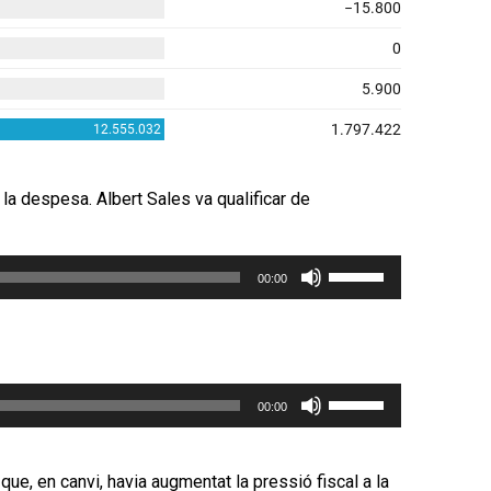
 la despesa. Albert Sales va qualificar de
Feu
00:00
servir
les
tecles
de
Feu
fletxa
00:00
servir
cap
les
amunt/cap
tecles
avall
ue, en canvi, havia augmentat la pressió fiscal a la