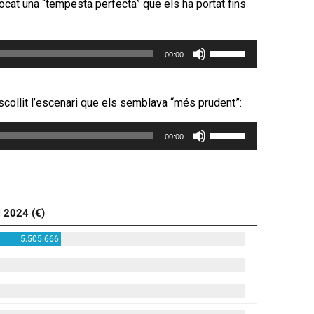
vocat una “tempesta perfecta” que els ha portat fins
Feu
00:00
servir
les
tecles
escollit l’escenari que els semblava “més prudent”:
de
Feu
fletxa
00:00
servir
cap
les
amunt/cap
tecles
avall
de
per
fletxa
incrementar
cap
o
amunt/cap
disminuir
avall
el
per
volum.
incrementar